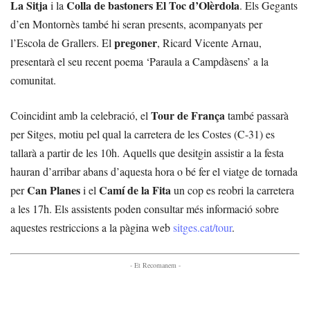
La Sitja
Colla de bastoners El Toc d’Olèrdola
i la
. Els Gegants
d’en Montornès també hi seran presents, acompanyats per
pregoner
l’Escola de Grallers. El
, Ricard Vicente Arnau,
presentarà el seu recent poema ‘Paraula a Campdàsens’ a la
comunitat.
Tour de França
Coincidint amb la celebració, el
també passarà
per Sitges, motiu pel qual la carretera de les Costes (C-31) es
tallarà a partir de les 10h. Aquells que desitgin assistir a la festa
hauran d’arribar abans d’aquesta hora o bé fer el viatge de tornada
Can Planes
Camí de la Fita
per
i el
un cop es reobri la carretera
a les 17h. Els assistents poden consultar més informació sobre
aquestes restriccions a la pàgina web
sitges.cat/tour
.
- Et Recomanem -