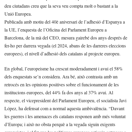
deu ciutadans creu que la seva veu compta molt o bastant a la
Unió Europea.
Publicada amb motiu del 40è aniversari de l’adhesió d’Espanya a
la UE, l’enquesta de l’Oficina del Parlament Europeu a
Barcelona, de la mà del CEO, mesura gairebé dos anys després de
fer-ho per darrera vegada (el 2024, abans de les darreres eleccions
europees), el nivell d’adhesió dels catalans al projecte europeu.
En global, l’europeisme ha crescut moderadament i avui el 58%
dels enquestats se’n considera. Ara bé, això contrasta amb un
retrocés en les opinions positives sobre el funcionament de les
institucions europees, del 44% fa dos anys al 37% avui. Al
respecte, el vicepresident del Parlament Europeu, el socialista Javi
López, ha defensat com a normal aquesta ambivalència. “Davant
les guerres i les amenaces els catalans responen amb més voluntat
d’Europa; i això no obsta perquè a la vegada siguin exigents