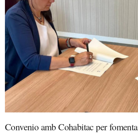
s
a
v
u
i
Convenio amb Cohabitac per fomentar l