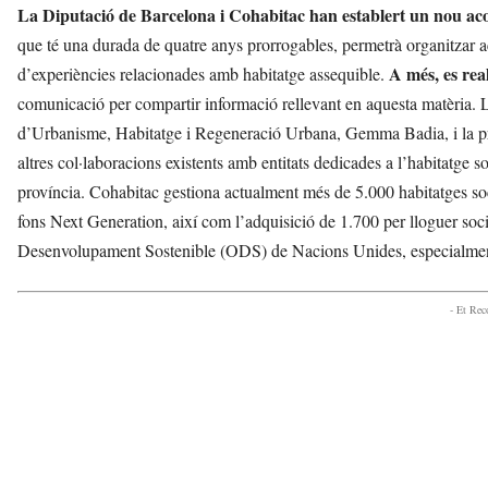
La Diputació de Barcelona i Cohabitac han establert un nou ac
que té una durada de quatre anys prorrogables, permetrà organitzar act
A més, es rea
d’experiències relacionades amb habitatge assequible.
comunicació per compartir informació rellevant en aquesta matèria. L
d’Urbanisme, Habitatge i Regeneració Urbana, Gemma Badia, i la p
altres col·laboracions existents amb entitats dedicades a l’habitatge s
província. Cohabitac gestiona actualment més de 5.000 habitatges soc
fons Next Generation, així com l’adquisició de 1.700 per lloguer soc
Desenvolupament Sostenible (ODS) de Nacions Unides, especialment en
- Et Re