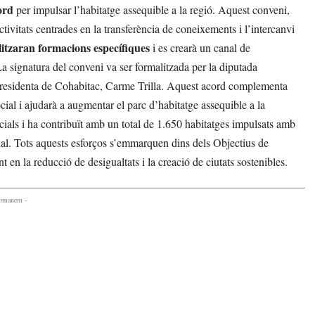
ord
per impulsar l’habitatge assequible a la regió. Aquest conveni,
ivitats centrades en la transferència de coneixements i l’intercanvi
litzaran formacions específiques
i es crearà un canal de
a signatura del conveni va ser formalitzada per la diputada
residenta de Cohabitac, Carme Trilla. Aquest acord complementa
ocial i ajudarà a augmentar el parc d’habitatge assequible a la
ials i ha contribuït amb un total de 1.650 habitatges impulsats amb
ial. Tots aquests esforços s’emmarquen dins dels Objectius de
 la reducció de desigualtats i la creació de ciutats sostenibles.
comanem -