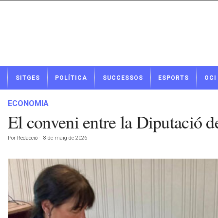
N
SITGES
POLÍTICA
SUCCESSOS
ESPORTS
OCI
o
t
í
ECONOMIA
c
El conveni entre la Diputació d
i
e
Por
Redacció
-
8 de maig de 2026
s
d
e
S
i
t
g
e