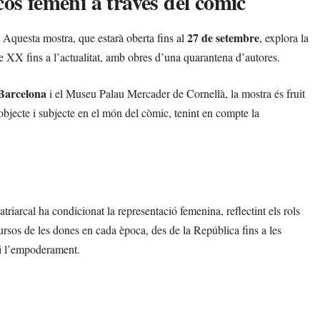
os femení a través del còmic
27 de setembre
. Aquesta mostra, que estarà oberta fins al
, explora la
le XX fins a l’actualitat, amb obres d’una quarantena d’autores.
Barcelona
i el Museu Palau Mercader de Cornellà, la mostra és fruit
objecte i subjecte en el món del còmic, tenint en compte la
atriarcal ha condicionat la representació femenina, reflectint els rols
ursos de les dones en cada època, des de la República fins a les
 i l’empoderament.