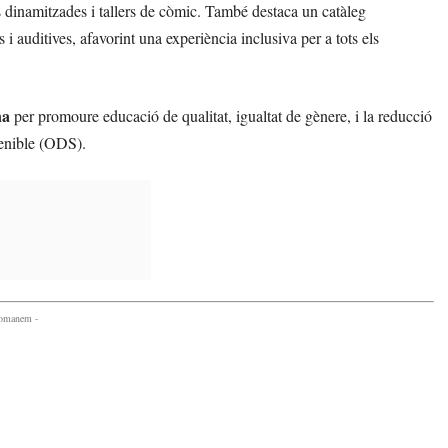
tes dinamitzades i tallers de còmic. També destaca un catàleg
 i auditives, afavorint una experiència inclusiva per a tots els
na
per promoure educació de qualitat, igualtat de gènere, i la reducció
tenible (ODS).
comanem -