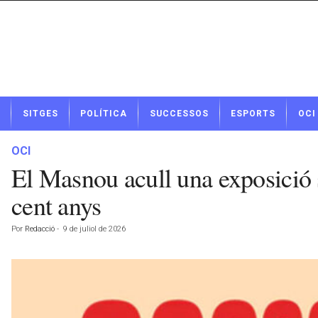
N
SITGES
POLÍTICA
SUCCESSOS
ESPORTS
OCI
o
t
í
OCI
c
El Masnou acull una exposició s
i
e
cent anys
s
d
Por
Redacció
-
9 de juliol de 2026
e
S
i
t
g
e