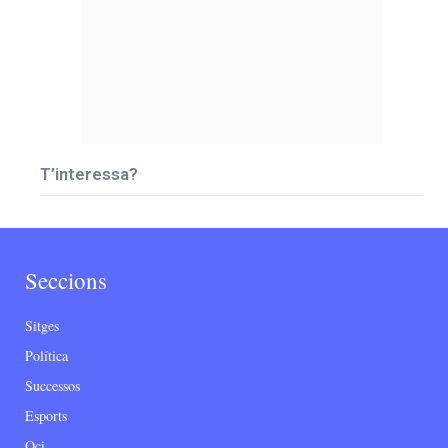
T’interessa?
Seccions
Sitges
Política
Successos
Esports
Oci