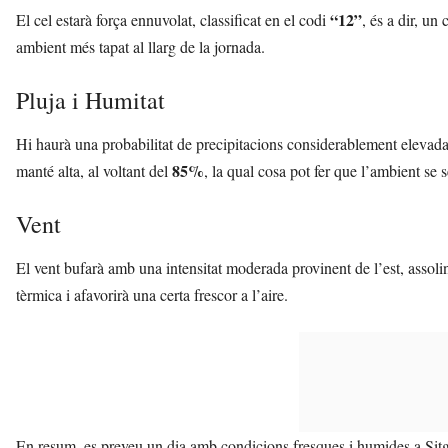
“12”
El cel estarà força ennuvolat, classificat en el codi
, és a dir, un
ambient més tapat al llarg de la jornada.
Pluja i Humitat
Hi haurà una probabilitat de precipitacions considerablement eleva
85%
manté alta, al voltant del
, la qual cosa pot fer que l’ambient se s
Vent
El vent bufarà amb una intensitat moderada provinent de l’est, assolin
tèrmica i afavorirà una certa frescor a l’aire.
En resum, es preveu un dia amb condicions fresques i humides a Sitge