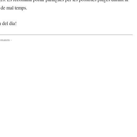
ls de mal temps.
 del dia!
comanem -