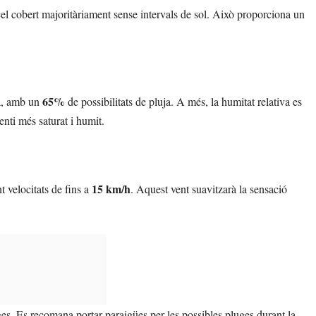
 cel cobert majoritàriament sense intervals de sol. Això proporciona un
65%
da, amb un
de possibilitats de pluja. A més, la humitat relativa es
enti més saturat i humit.
15 km/h
t velocitats de fins a
. Aquest vent suavitzarà la sensació
s. Es recomana portar paraigües per les possibles pluges durant la