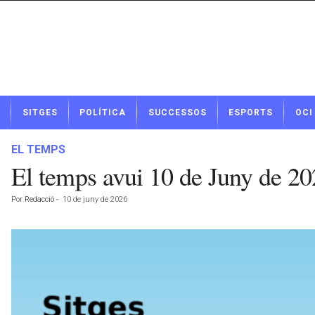
N
SITGES
POLÍTICA
SUCCESSOS
ESPORTS
OCI
o
t
í
EL TEMPS
c
El temps avui 10 de Juny de 2
i
e
Por
Redacció
-
10 de juny de 2026
s
d
e
S
i
t
g
e