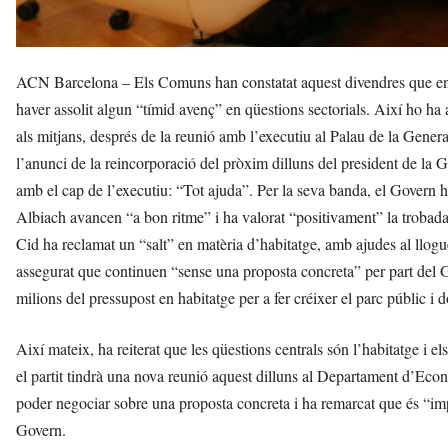
ACN Barcelona – Els Comuns han constatat aquest divendres que enc
haver assolit algun “tímid avenç” en qüestions sectorials. Així ho ha
als mitjans, després de la reunió amb l’executiu al Palau de la Gener
l’anunci de la reincorporació del pròxim dilluns del president de la Ge
amb el cap de l’executiu: “Tot ajuda”. Per la seva banda, el Govern 
Albiach avancen “a bon ritme” i ha valorat “positivament” la trobada
Cid ha reclamat un “salt” en matèria d’habitatge, amb ajudes al llogu
assegurat que continuen “sense una proposta concreta” per part del G
milions del pressupost en habitatge per a fer créixer el parc públic i d
Així mateix, ha reiterat que les qüestions centrals són l’habitatge i 
el partit tindrà una nova reunió aquest dilluns al Departament d’Econ
poder negociar sobre una proposta concreta i ha remarcat que és “imp
Govern.