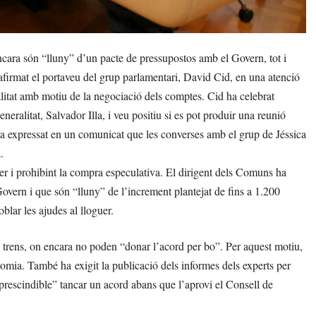
ara són “lluny” d’un pacte de pressupostos amb el Govern, tot i
 afirmat el portaveu del grup parlamentari, David Cid, en una atenció
alitat amb motiu de la negociació dels comptes. Cid ha celebrat
neralitat, Salvador Illa, i veu positiu si es pot produir una reunió
ha expressat en un comunicat que les converses amb el grup de Jéssica
.
er i prohibint la compra especulativa. El dirigent dels Comuns ha
overn i que són “lluny” de l’increment plantejat de fins a 1.200
oblar les ajudes al lloguer.
els trens, on encara no poden “donar l’acord per bo”. Per aquest motiu,
omia. També ha exigit la publicació dels informes dels experts per
rescindible” tancar un acord abans que l’aprovi el Consell de