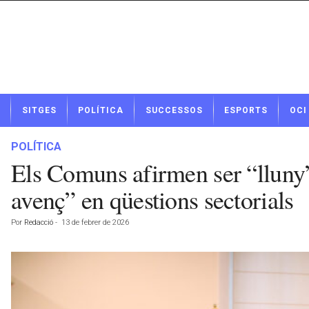
N
SITGES
POLÍTICA
SUCCESSOS
ESPORTS
OCI
o
t
í
POLÍTICA
c
Els Comuns afirmen ser “lluny”
i
e
avenç” en qüestions sectorials
s
d
Por
Redacció
-
13 de febrer de 2026
e
S
i
t
g
e