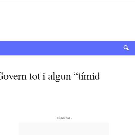
overn tot i algun “tímid
- Publicitat -