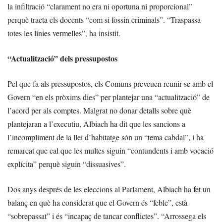
la infiltració “clarament no era ni oportuna ni proporcional”
perquè tracta els docents “com si fossin criminals”. “Traspassa
totes les línies vermelles”, ha insistit.
“Actualització” dels pressupostos
Pel que fa als pressupostos, els Comuns preveuen reunir-se amb el
Govern “en els pròxims dies” per plantejar una “actualització” de
l’acord per als comptes. Malgrat no donar detalls sobre què
plantejaran a l’executiu, Albiach ha dit que les sancions a
l’incompliment de la llei d’habitatge són un “tema cabdal”, i ha
remarcat que cal que les multes siguin “contundents i amb vocació
explícita” perquè siguin “dissuasives”.
Dos anys després de les eleccions al Parlament, Albiach ha fet un
balanç en què ha considerat que el Govern és “feble”, està
“sobrepassat” i és “incapaç de tancar conflictes”. “Arrossega els