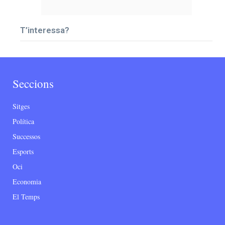
T’interessa?
Seccions
Sitges
Política
Successos
Esports
Oci
Economia
El Temps