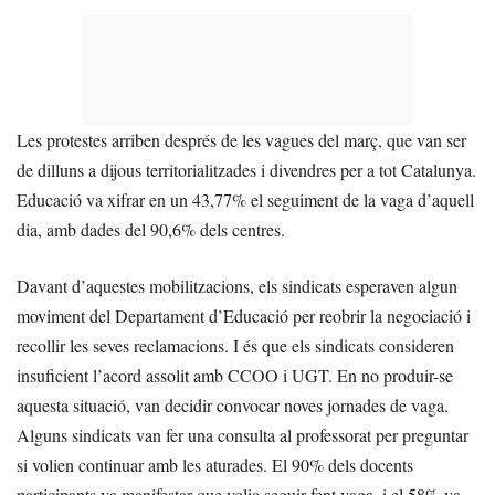
Les protestes arriben després de les vagues del març, que van ser
de dilluns a dijous territorialitzades i divendres per a tot Catalunya.
Educació va xifrar en un 43,77% el seguiment de la vaga d’aquell
dia, amb dades del 90,6% dels centres.
Davant d’aquestes mobilitzacions, els sindicats esperaven algun
moviment del Departament d’Educació per reobrir la negociació i
recollir les seves reclamacions. I és que els sindicats consideren
insuficient l’acord assolit amb CCOO i UGT. En no produir-se
aquesta situació, van decidir convocar noves jornades de vaga.
Alguns sindicats van fer una consulta al professorat per preguntar
si volien continuar amb les aturades. El 90% dels docents
participants va manifestar que volia seguir fent vaga, i el 58% va