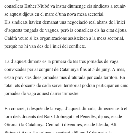
consellera Esther Niubó va instar diumenge els sindicats a reunir-
se aquest dijous en el marc d’una nova mesa sectorial.
Els sindicats havien demanat una negociació real abans de l’inici
d’aquesta tongada de vagues, però la consellera els ha citat dijous.
Caldrà veure si les organitzacions assisteixen a la mesa sectorial,
perquè no hi van des de l’inici del conflicte.
La d’aquest dimarts és la primera de les tres jornades de vaga
convocades per al conjunt de Catalunya fins al 5 de juny. A més,
estan previstes dues jornades més d’aturada per cada territori. En
total, els docents de cada servei territorial podran participar en cinc
jornades de vaga aquest darrer trimestre.
En concret, i després de la vaga d’aquest dimarts, dimecres serà el
torn dels docents del Baix Llobregat i el Penedès; dijous, els de
Girona i la Catalunya Central, i divendres, els de Lleida, Alt
Pirineu i Aran. La setmana següent, dilluns 18 de maig, la