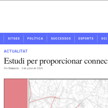
N
SITGES
POLÍTICA
SUCCESSOS
ESPORTS
OCI
o
t
í
ACTUALITAT
c
Estudi per proporcionar connecti
i
e
Por
Redacció
-
3 de juliol de 2026
s
d
e
S
i
t
g
e