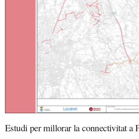
s
a
v
u
i
Estudi per millorar la connectivitat a 