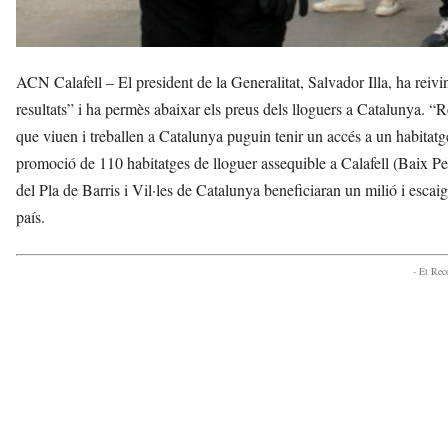
ACN Calafell – El president de la Generalitat, Salvador Illa, ha reivi
resultats” i ha permès abaixar els preus dels lloguers a Catalunya. “
que viuen i treballen a Catalunya puguin tenir un accés a un habitat
promoció de 110 habitatges de lloguer assequible a Calafell (Baix Pe
del Pla de Barris i Vil·les de Catalunya beneficiaran un milió i escai
país.
- Et Re