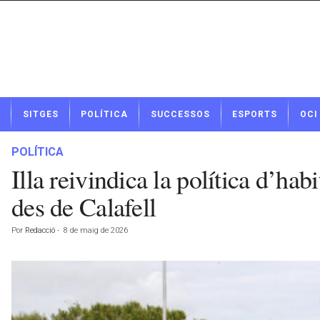
N
SITGES
POLÍTICA
SUCCESSOS
ESPORTS
OCI
o
t
í
POLÍTICA
c
Illa reivindica la política d’hab
i
e
des de Calafell
s
d
Por
Redacció
-
8 de maig de 2026
e
S
i
t
g
e