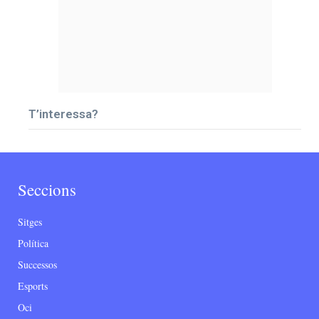
T’interessa?
Seccions
Sitges
Política
Successos
Esports
Oci