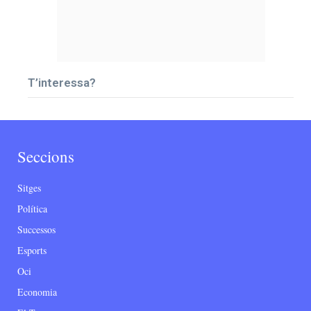
T’interessa?
Seccions
Sitges
Política
Successos
Esports
Oci
Economia