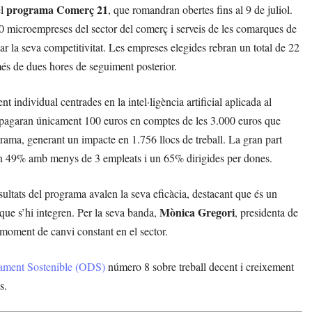
programa Comerç 21
el
, que romandran obertes fins al 9 de juliol.
0 microempreses del sector del comerç i serveis de les comarques de
ar la seva competitivitat. Les empreses elegides rebran un total de 22
és de dues hores de seguiment posterior.
 individual centrades en la intel·ligència artificial aplicada al
ts pagaran únicament 100 euros en comptes de les 3.000 euros que
grama, generant un impacte en 1.756 llocs de treball. La gran part
un 49% amb menys de 3 empleats i un 65% dirigides per dones.
esultats del programa avalen la seva eficàcia, destacant que és un
Mònica Gregori
s que s’hi integren. Per la seva banda,
, presidenta de
 moment de canvi constant en el sector.
ament Sostenible (ODS)
número 8 sobre treball decent i creixement
s.