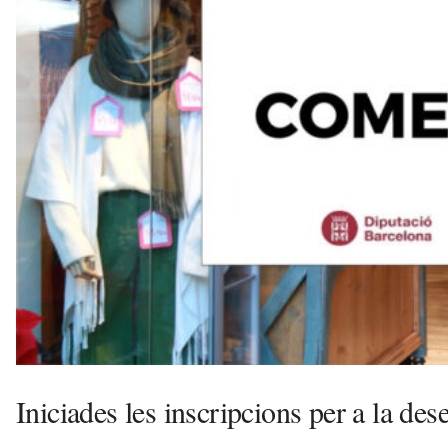
s
a
v
u
i
Iniciades les inscripcions per a la d