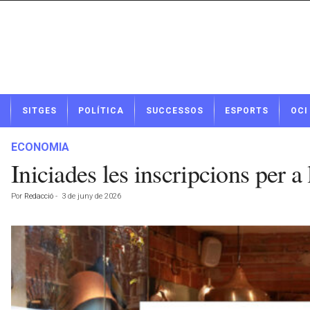
N
SITGES
POLÍTICA
SUCCESSOS
ESPORTS
OCI
o
t
í
ECONOMIA
c
Iniciades les inscripcions per 
i
e
Por
Redacció
-
3 de juny de 2026
s
d
e
S
i
t
g
e