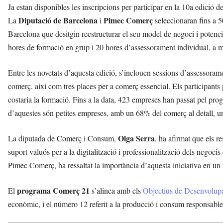
Ja estan disponibles les inscripcions per participar en la 10a edició d
Diputació de Barcelona
Pimec Comerç
La
i
seleccionaran fins a 5
Barcelona que desitgin reestructurar el seu model de negoci i potenci
hores de formació en grup i 20 hores d’assessorament individual, a m
Entre les novetats d’aquesta edició, s’inclouen sessions d’assessorament
comerç, així com tres places per a comerç essencial. Els participan
costaria la formació. Fins a la data, 423 empreses han passat pel pro
d’aquestes són petites empreses, amb un 68% del comerç al detall, 
Olga Serra
La diputada de Comerç i Consum,
, ha afirmat que els r
suport valuós per a la digitalització i professionalització dels negoci
Pimec Comerç, ha ressaltat la importància d’aquesta iniciativa en un
programa Comerç 21
El
s’alinea amb els
Objectius de Desenvolup
econòmic, i el número 12 referit a la producció i consum responsable