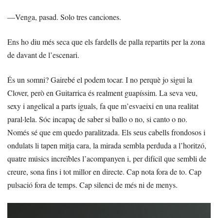
—Venga, pasad. Solo tres canciones.
Ens ho diu més seca que els fardells de palla repartits per la zona
de davant de l’escenari.
És un somni? Gairebé el podem tocar. I no perquè jo sigui la
Clover, però en Guitarrica és realment guapíssim. La seva veu,
sexy i angelical a parts iguals, fa que m’esvaeixi en una realitat
paral·lela. Sóc incapaç de saber si ballo o no, si canto o no.
Només sé que em quedo paralitzada. Els seus cabells frondosos i
ondulats li tapen mitja cara, la mirada sembla perduda a l’horitzó,
quatre músics increïbles l’acompanyen i, per difícil que sembli de
creure, sona fins i tot millor en directe. Cap nota fora de to. Cap
pulsació fora de temps. Cap silenci de més ni de menys.