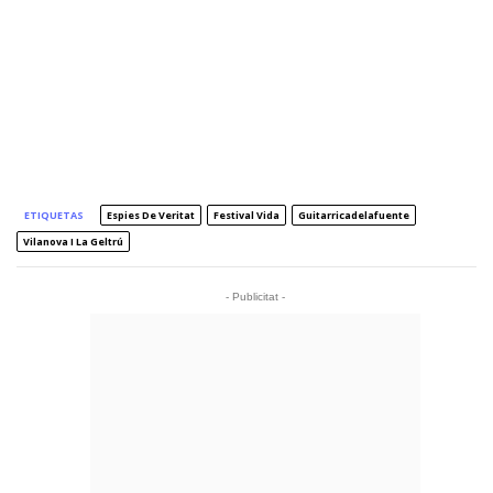
ETIQUETAS
Espies De Veritat
Festival Vida
Guitarricadelafuente
Vilanova I La Geltrú
- Publicitat -