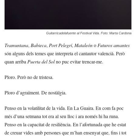
Guitarricadelafuente al Festival Vida. Foto: Marta Cardona
Tramuntana
,
Babieca
,
Port Pelegrí
,
Mataleón
o
Futuros amantes
són alguns dels temes que interpreta el cantautor valencià. Però
quan arriba
Puerta del Sol
no puc evitar trencar-me.
Ploro. Però no de tristesa.
Ploro d’agraïment. De nostàlgia.
Penso en la volatilitat de la vida. En La Guaira. En com fa poc
més d’una setmana tot era al seu lloc i ara només hi ha runa.
Penso en la capacitat de resiliència. En l’afortunada que he estat
de creuar vides amb persones que m’han ensenyat que, fins i tot