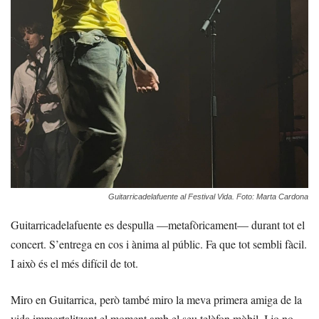
Guitarricadelafuente al Festival Vida. Foto: Marta Cardona
Guitarricadelafuente es despulla —metafòricament— durant tot el
concert. S’entrega en cos i ànima al públic. Fa que tot sembli fàcil.
I això és el més difícil de tot.
Miro en Guitarrica, però també miro la meva primera amiga de la
vida immortalitzant el moment amb el seu telèfon mòbil. I jo no