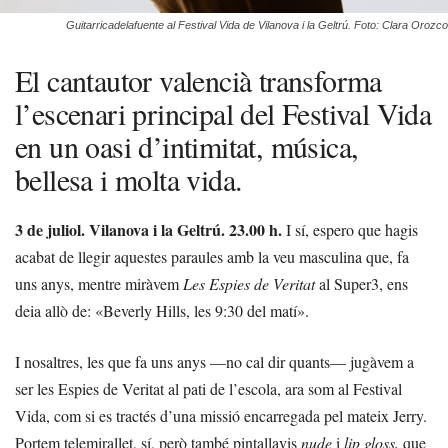
Guitarricadelafuente al Festival Vida de Vilanova i la Geltrú. Foto: Clara Orozco
El cantautor valencià transforma
l’escenari principal del Festival Vida
en un oasi d’intimitat, música,
bellesa i molta vida.
3 de juliol. Vilanova i la Geltrú. 23.00 h.
I sí, espero que hagis
acabat de llegir aquestes paraules amb la veu masculina que, fa
uns anys, mentre miràvem
Les Espies de Veritat
al Super3, ens
deia allò de: «Beverly Hills, les 9:30 del matí».
I nosaltres, les que fa uns anys —no cal dir quants— jugàvem a
ser les Espies de Veritat al pati de l’escola, ara som al Festival
Vida, com si es tractés d’una missió encarregada pel mateix Jerry.
Portem telemirallet, sí, però també pintallavis
nude
i
lip gloss,
que