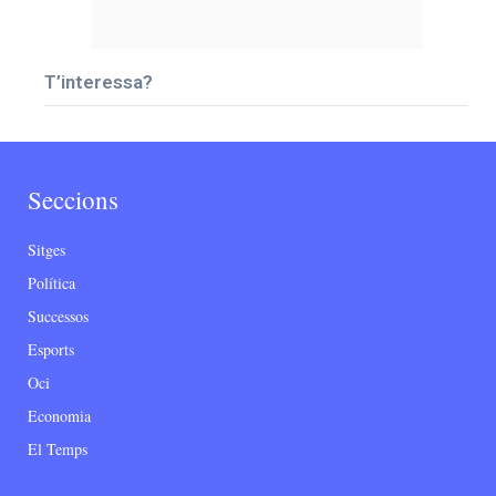
T’interessa?
Seccions
Sitges
Política
Successos
Esports
Oci
Economia
El Temps