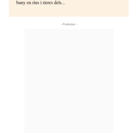
bany en rius i rieres dels...
- Publicitat -