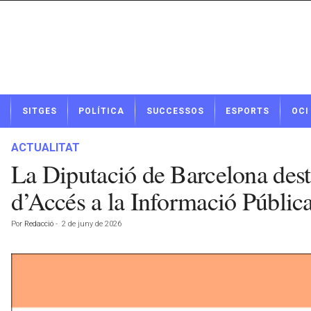
N
SITGES
POLÍTICA
SUCCESSOS
ESPORTS
OCI
o
t
í
ACTUALITAT
c
La Diputació de Barcelona dest
i
e
d’Accés a la Informació Públic
s
d
Por
Redacció
-
2 de juny de 2026
e
S
i
t
g
e