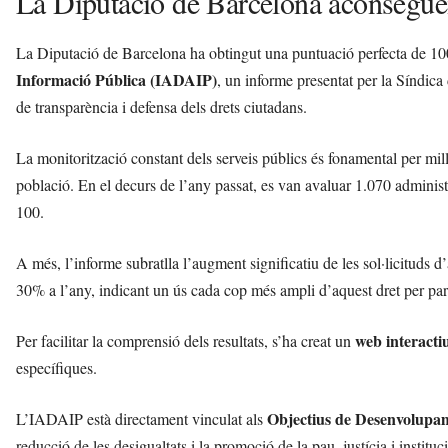
La Diputació de Barcelona aconsegue
La Diputació de Barcelona ha obtingut una puntuació perfecta de 10
Informació Pública (IADAIP)
, un informe presentat per la Síndic
de transparència i defensa dels drets ciutadans.
La monitorització constant dels serveis públics és fonamental per millo
població. En el decurs de l’any passat, es van avaluar 1.070 adminis
100.
A més, l’informe subratlla l’augment significatiu de les sol·licituds
30% a l’any, indicant un ús cada cop més ampli d’aquest dret per part
web interacti
Per facilitar la comprensió dels resultats, s’ha creat un
específiques.
Objectius de Desenvolupa
L’IADAIP està directament vinculat als
reducció de les desigualtats i la promoció de la pau, justícia i inst