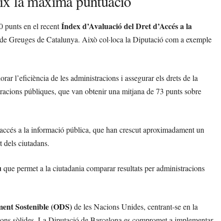
ix la màxima puntuació
Índex d’Avaluació del Dret d’Accés a la
0 punts en el recent
a de Greuges de Catalunya. Això col·loca la Diputació com a exemple
rar l’eficiència de les administracions i assegurar els drets de la
tracions públiques, que van obtenir una mitjana de 73 punts sobre
 d’accés a la informació pública, que han crescut aproximadament un
 dels ciutadans.
u
que permet a la ciutadania comparar resultats per administracions
ment Sostenible (ODS)
de les Nacions Unides, centrant-se en la
itucions sòlides. La Diputació de Barcelona es compromet a implementar