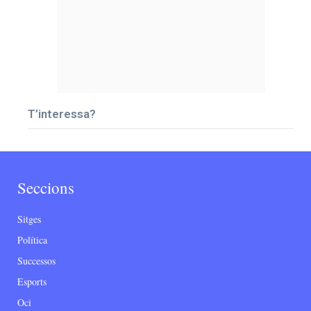
T’interessa?
Seccions
Sitges
Política
Successos
Esports
Oci