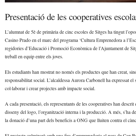
Presentació de les cooperatives escola
L’alumnat de 5è de primària de cinc escoles de Sitges ha tingut l’oport
Casino Prado en el marc del programa ‘Cultura Emprenedora a l’Es
regidories d’Educació i Promoció Econòmica de l’Ajuntament de Sitg
treball en equip entre els joves.
Els estudiants han mostrat no només els productes que han creat, sinó 
responsabilitat social. L’alcaldessa Aurora Carbonell ha expressat el se
col·laborar i crear projectes amb impacte social.
A cada presentació, els representants de les cooperatives han descrit e
disseny del logo, l’organització interna i la producció. A més, s’ha
la donació d’una part dels beneficis a ONG que lluiten contra el cànce
El projecte culminarà amb una fira d’emprenedoria al parc de Can Ro