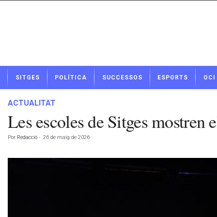
N
SITGES
POLÍTICA
SUCCESSOS
ESPORTS
OCI
o
t
í
ACTUALITAT
c
Les escoles de Sitges mostren 
i
e
Por
Redacció
-
26 de maig de 2026
s
d
e
S
i
t
g
e