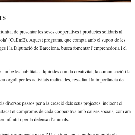
rs
unitat de presentar les seves cooperatives i productes solidaris al
cola’ (CuEmE). Aquest programa, que compta amb el suport de les
es i la Diputació de Barcelona, busca fomentar l’emprenedoria i el
també les habilitats adquirides com la creativitat, la comunicació i la
u orgull per les activitats realitzades, ressaltant la importància de
ls diversos passos per a la creació dels seus projectes, incloent el
 destacat el compromís de cada cooperativa amb causes socials, com ara
r infantil i per la defensa d’animals.
bert, programada per a l’11 de juny, on es podran adquirir els