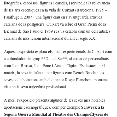
fotografies, esbossos, figurins i cartells, i reivindica la rellevància
de les arts escèniques en la vida de Cuixart (Barcelona, 1925 –
Palafrugell, 2007), una figura clau en l’avantguarda artística
catalana de la postguerra. Cuixart va rebre el Gran Premi de la
Biennal de São Paulo el 1959 i es va establir com un dels artistes
catalans de més renom internacional durant el segle XX.
Aquesta exposició explora els inicis experimentals de Cuixart com
a cofundador del grup **Dau al Set**, al costat de personalitats
com Joan Brossa, Joan Ponç i Antoni Tàpies. Es destaca, així
mateix, la seva influència per figures com Bertolt Brecht i les
seves col·laboracions amb el director Roger Planchon, moments
clau en la seva trajectòria professional.
A més, l’exposició presenta algunes de les seves més notables
Schweyk a la
aportacions escenogràfiques, com per exemple
Segona Guerra Mundial
Théâtre des Champs-Élysées de
al