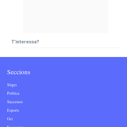
T’interessa?
Seccions
Sitges
Política
Successos
Esports
Oci