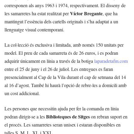
corresponen als anys 1963 i 1974, respectivament. El disseny de
Víctor Bregante
les samarretes ha estat realitzat per
, que ha
mantingut l’essència dels cartells originals i s’ha adaptat a un
llenguatge visual contemporani.
La col·lecció és exclusiva i limitada, amb només 150 unitats per
model. El preu de cada samarreta és de 26 euros, i es podran
adquirir únicament en línia a través de la botiga
laparadetafm.com
entre el 25 de juny i el 26 de juliol. Les entregues es faran
presencialment al Cap de la Vila durant el cap de setmana del 14
al 16 d’agost. També hi haurà l’opció de rebre-les a domicili amb
un cost addicional.
Les persones que necessitin ajuda per fer la comanda en línia
Biblioteques de Sitges
podran dirigir-se a les
on rebran suport en
el procés. Les samarretes seran unisex i estaran disponibles en
talles S, M, L, XL i XXL.