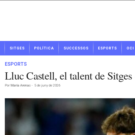
N
SITGES
POLÍTICA
SUCCESSOS
ESPORTS
OCI
o
t
í
ESPORTS
c
Lluc Castell, el talent de Sitg
i
e
Por
María Arenas
-
5 de juny de 2026
s
d
e
S
i
t
g
e