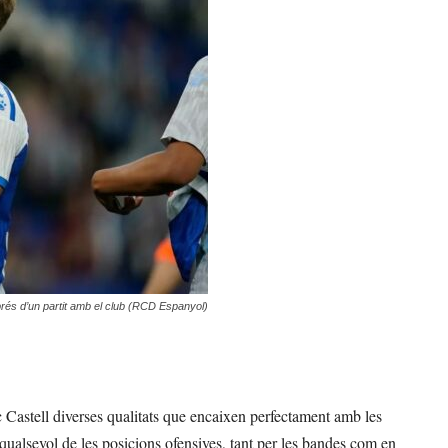
sprés d’un partit amb el club (RCD Espanyol)
 Castell diverses qualitats que encaixen perfectament amb les
 qualsevol de les posicions ofensives, tant per les bandes com en