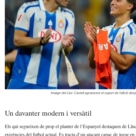
Imatge del Lluc Castell agraeixent el suport de l’afició de
Un davanter modern i versàtil
Els qui segueixen de prop el planter de l’Espanyol destaquen de Lluc
exigències del futbol actual. Es tracta d’un atacant capaç de jugar en