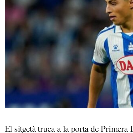
s
a
v
u
i
El sitgetà truca a la porta de Primer