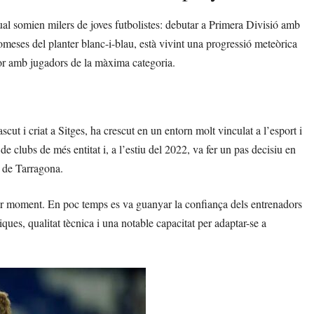
al somien milers de joves futbolistes: debutar a Primera Divisió amb
meses del planter blanc-i-blau, està vivint una progressió meteòrica
dor amb jugadors de la màxima categoria.
cut i criat a Sitges, ha crescut en un entorn molt vinculat a l’esport i
de clubs de més entitat i, a l’estiu del 2022, va fer un pas decisiu en
 de Tarragona.
imer moment. En poc temps es va guanyar la confiança dels entrenadors
ques, qualitat tècnica i una notable capacitat per adaptar-se a