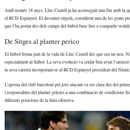
Amb només 18 anys, Lluc Castell ja ha aconseguit una fita amb la qu
el RCD Espanyol. El davanter sitgetà, considerat una de les grans pro
que l’ha portat des dels camps del futbol base fins a compartir vesti
De Sitges al planter perico
El futbol forma part de la vida de Lluc Castell des que era un nen. Nas
especialment al futbol. La seva evolució va cridar ben aviat l’atenció 
la seva carrera incorporant-se al RCD Espanyol procedent del Nàstic
L’aposta del club barceloní pel jove atacant va ser clara des del pr
i responsables del planter gràcies a una combinació de condicions físi
diferents posicions de la línia ofensiva.