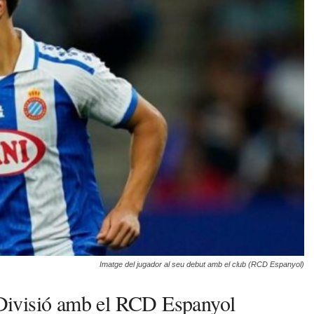
Imatge del jugador al seu debut amb el club (RCD Espanyol)
a Divisió amb el RCD Espanyol