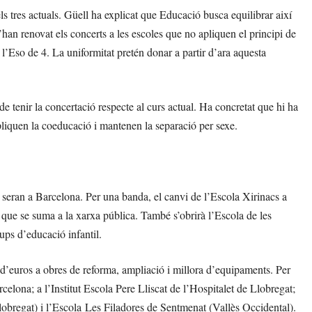
s tres actuals. Güell ha explicat que Educació busca equilibrar així
 s’han renovat els concerts a les escoles que no apliquen el principi de
a l’Eso de 4. La uniformitat pretén donar a partir d’ara aquesta
e tenir la concertació respecte al curs actual. Ha concretat que hi ha
pliquen la coeducació i mantenen la separació per sexe.
s seran a Barcelona. Per una banda, el canvi de l’Escola Xirinacs a
ia que se suma a la xarxa pública. També s’obrirà l’Escola de les
ups d’educació infantil.
 d’euros a obres de reforma, ampliació i millora d’equipaments. Per
celona; a l’Institut Escola Pere Lliscat de l’Hospitalet de Llobregat;
lobregat) i l’Escola Les Filadores de Sentmenat (Vallès Occidental).