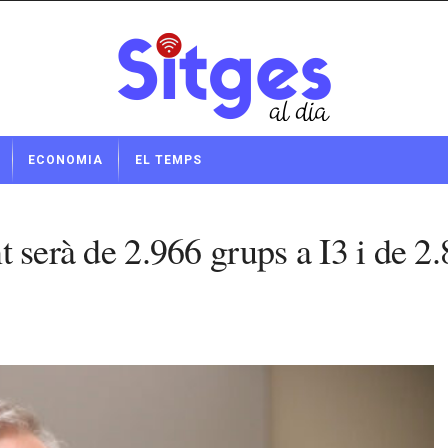
ECONOMIA
EL TEMPS
ent serà de 2.966 grups a I3 i de