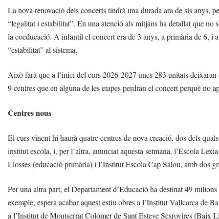
La nova renovació dels concerts tindrà una durada ara de sis anys, pel
“legalitat i estabilitat”. En una atenció als mitjans ha detallat que no
la coeducació. A infantil el concert era de 3 anys, a primària de 6, i 
“estabilitat” al sistema.
Això farà que a l’inici del curs 2026-2027 unes 283 unitats deixaran d
9 centres que en alguna de les etapes perdran el concert perquè no a
Centres nous
El curs vinent hi haurà quatre centres de nova creació, dos dels qual
institut escola, i, per l’altra, anunciat aquesta setmana, l’Escola Lex
Llosses (educació primària) i l’Institut Escola Cap Salou, amb dos gr
Per una altra part, el Departament d’Educació ha destinat 49 milions
exemple, espera acabar aquest estiu obres a l’Institut Vallcarca de Bar
a l’Institut de Montserrat Colomer de Sant Esteve Sesrovires (Baix L