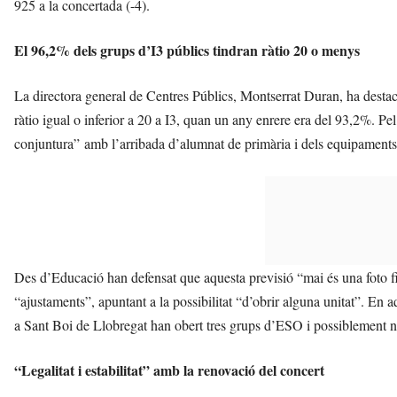
925 a la concertada (-4).
El 96,2% dels grups d’I3 públics tindran ràtio 20 o menys
La directora general de Centres Públics, Montserrat Duran, ha destac
ràtio igual o inferior a 20 a I3, quan un any enrere era del 93,2%. Pe
conjuntura” amb l’arribada d’alumnat de primària i dels equipaments 
Des d’Educació han defensat que aquesta previsió “mai és una foto fi
“ajustaments”, apuntant a la possibilitat “d’obrir alguna unitat”. En a
a Sant Boi de Llobregat han obert tres grups d’ESO i possiblement 
“Legalitat i estabilitat” amb la renovació del concert