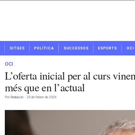
N
SITGES
POLÍTICA
SUCCESSOS
ESPORTS
OCI
o
t
í
OCI
c
L’oferta inicial per al curs vin
i
e
més que en l’actual
s
d
Por
Redacció
-
20 de febrer de 2026
e
S
i
t
g
e