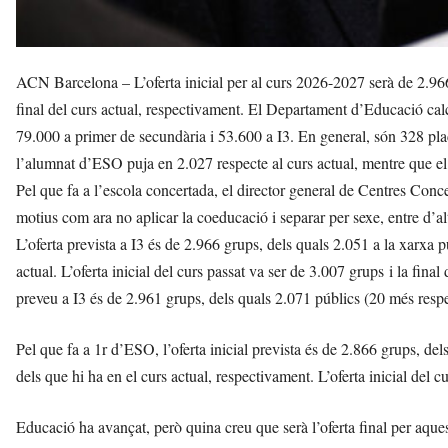
ACN Barcelona – L’oferta inicial per al curs 2026-2027 serà de 2.96
final del curs actual, respectivament. El Departament d’Educació cal
79.000 a primer de secundària i 53.600 a I3. En general, són 328 plac
l’alumnat d’ESO puja en 2.027 respecte al curs actual, mentre que el 
Pel que fa a l’escola concertada, el director general de Centres Conce
motius com ara no aplicar la coeducació i separar per sexe, entre d’al
L’oferta prevista a I3 és de 2.966 grups, dels quals 2.051 a la xarxa 
actual. L’oferta inicial del curs passat va ser de 3.007 grups i la fina
preveu a I3 és de 2.961 grups, dels quals 2.071 públics (20 més respect
Pel que fa a 1r d’ESO, l’oferta inicial prevista és de 2.866 grups, de
dels que hi ha en el curs actual, respectivament. L’oferta inicial del cu
Educació ha avançat, però quina creu que serà l’oferta final per aques