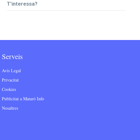
T’interessa?
Serveis
Avís Legal
Privacitat
Cookies
Publicitat a Mataró Info
Nosaltres