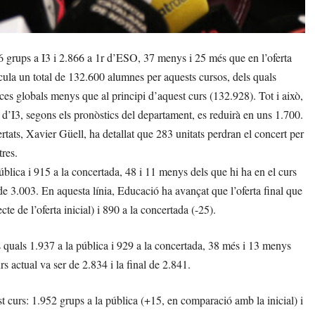
6 grups a I3 i 2.866 a 1r d’ESO, 37 menys i 25 més que en l’oferta
cula un total de 132.600 alumnes per aquests cursos, dels quals
es globals menys que al principi d’aquest curs (132.928). Tot i això,
d’I3, segons els pronòstics del departament, es reduirà en uns 1.700.
rtats, Xavier Güell, ha detallat que 283 unitats perdran el concert per
tres.
pública i 915 a la concertada, 48 i 11 menys dels que hi ha en el curs
l de 3.003. En aquesta línia, Educació ha avançat que l’oferta final que
e de l’oferta inicial) i 890 a la concertada (-25).
ls quals 1.937 a la pública i 929 a la concertada, 38 més i 13 menys
rs actual va ser de 2.834 i la final de 2.841.
t curs: 1.952 grups a la pública (+15, en comparació amb la inicial) i