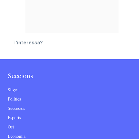
T’interessa?
Seccions
Sitges
Política
Successos
Esports
Oci
Economia