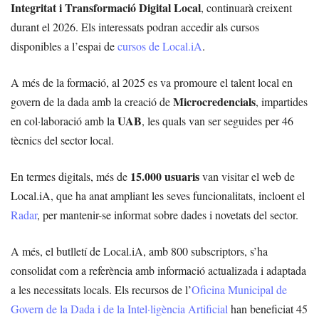
Integritat i Transformació Digital Local
, continuarà creixent
durant el 2026. Els interessats podran accedir als cursos
disponibles a l’espai de
cursos de Local.iA
.
A més de la formació, al 2025 es va promoure el talent local en
Microcredencials
govern de la dada amb la creació de
, impartides
UAB
en col·laboració amb la
, les quals van ser seguides per 46
tècnics del sector local.
15.000 usuaris
En termes digitals, més de
van visitar el web de
Local.iA, que ha anat ampliant les seves funcionalitats, incloent el
Radar
, per mantenir-se informat sobre dades i novetats del sector.
A més, el butlletí de Local.iA, amb 800 subscriptors, s’ha
consolidat com a referència amb informació actualizada i adaptada
a les necessitats locals. Els recursos de l’
Oficina Municipal de
Govern de la Dada i de la Intel·ligència Artificial
han beneficiat 45