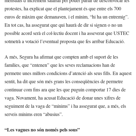
mensuals d’increment salarial per poder parlar de desconvocar les
protestes, ha explicat que el plantejament és que entre els 700
euros de màxim que demanaven, i el mínim, “hi ha un entremig”.
En tot cas, ha assegurat que qui haurà de dir si signen o no un
possible acord serà el col·lectiu docent i ha asseverat que USTEC
sotmetrà a votació l’eventual proposta que fes arribar Educació.
A més, Segura ha afirmat que compten amb el suport de les
famílies, que “entenen” que les seves reclamacions han de
permetre unes millors condicions d’atenció als seus fills. En aquest
sentit, ha dit que són més grans les conseqüències de permetre
continuar com fins ara que les que puguin comportar 17 dies de
vaga. Novament, ha acusat Educació de donar unes xifres de
seguiment de la vaga de “mínims” i ha assegurat que, a més, els
serveis mínims eren “abusius”.
“Les vagues no són només pels sous”