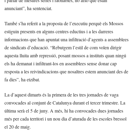
i parlar de mesures sèries i raonables, no això que estan
anunciant”, ha sentenciat.
També s’ha referit a la proposta de l’executiu perquè els Mossos
estiguin presents en alguns centres eductius i a les darreres
informacions que han apuntat una infiltració d’agents a assemblees
de sindicats d’educació. “Rebutgem l’estil de com volen dirigir
aquesta lluita amb repressió, posant mossos a instituts quan ningú
els ha demanat i infiltrant-los en assemblees sense donar cap
resposta a les reivindicacions que nosaltres estem anunciant des de
fa dies”, ha etzibat.
La d’aquest dimarts és la primera de les tres jornades de vaga
convocades al conjunt de Catalunya durant el tercer trimestre. La
última serà el 5 de juny. A més, hi ha convocades dues jornades
més per cada territori i un nou dia d’aturada de les escoles bressol
el 20 de maig.