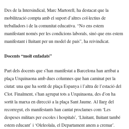
Des de la Intersindical, Marc Martorell, ha destacat que la
mobilització compta amb el suport d’altres col·lectius de
treballadors i de la comunitat educativa. “No ens estem
manifestant només per les condicions laborals, sinó que ens estem
manifestant i lluitant per un model de país”, ha reivindicat.
Docents “molt enfadats”
Part dels docents que s’han manifestat a Barcelona han arribat a
plaça Urquinaona amb dues columnes que han caminat per la
ciutat: una que ha sortit de plaça Espanya i l’altra de l’estació del
Clot. Finalment, s’han agrupat tots a Urquinaona, des d’on ha
sortit la marxa en direcció a la plaça Sant Jaume. Al llarg del
recorregut, els manifestants han cantat proclames com ‘Les
despeses militars per escoles i hospitals’, ‘Lluitant, lluitant també
estem educant’ i ‘Oleleolala, el Departament anem a cremar’.