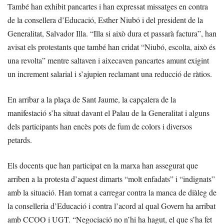
També han exhibit pancartes i han expressat missatges en contra
de la consellera d’Educació, Esther Niubó i del president de la
Generalitat, Salvador Illa. “Illa si això dura et passarà factura”, han
avisat els protestants que també han cridat “Niubó, escolta, això és
una revolta” mentre saltaven i aixecaven pancartes amunt exigint
un increment salarial i s’ajupien reclamant una reducció de ràtios.
En arribar a la plaça de Sant Jaume, la capçalera de la
manifestació s’ha situat davant el Palau de la Generalitat i alguns
dels participants han encès pots de fum de colors i diversos
petards.
Els docents que han participat en la marxa han assegurat que
arriben a la protesta d’aquest dimarts “molt enfadats” i “indignats”
amb la situació. Han tornat a carregar contra la manca de diàleg de
la conselleria d’Educació i contra l’acord al qual Govern ha arribat
amb CCOO i UGT. “Negociació no n’hi ha hagut, el que s’ha fet