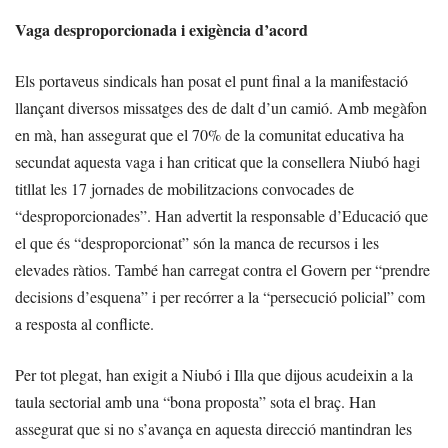
Vaga desproporcionada i exigència d’acord
Els portaveus sindicals han posat el punt final a la manifestació
llançant diversos missatges des de dalt d’un camió. Amb megàfon
en mà, han assegurat que el 70% de la comunitat educativa ha
secundat aquesta vaga i han criticat que la consellera Niubó hagi
titllat les 17 jornades de mobilitzacions convocades de
“desproporcionades”. Han advertit la responsable d’Educació que
el que és “desproporcionat” són la manca de recursos i les
elevades ràtios. També han carregat contra el Govern per “prendre
decisions d’esquena” i per recórrer a la “persecució policial” com
a resposta al conflicte.
Per tot plegat, han exigit a Niubó i Illa que dijous acudeixin a la
taula sectorial amb una “bona proposta” sota el braç. Han
assegurat que si no s’avança en aquesta direcció mantindran les