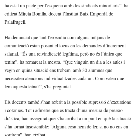
ha estat un pacte per l’esquena amb dos sindicats minoritaris”, ha
criticat Mireia Bonilla, docent l’Institut Baix Empordà de
Palafrugell.
Ha denunciat que tant l’executiu com alguns mitjans de
comunicació estan posant el focus en les demandes d’increment
salarial. “És una reivindicació legítima, però no és l’única que
tenim”, ha remarcat la mestra. “Que vinguin un dia a les aules i
vegin en quina situació ens trobem, amb 30 alumnes que
necessiten atencions individualitzades cada un. Com volen que
fem aquesta feina?”, s’ha preguntat.
Els docents també s’han referit a la possible supressió d’excursions
i colònies. Tot i admetre que es tracta d’una mesura de pressió
dràstica, han assegurat que s’ha arribat a un punt en què la situació
s’ha tornat insostenible: “Alguna cosa hem de fer, si no no ens en
sortirem”, han etzibat.