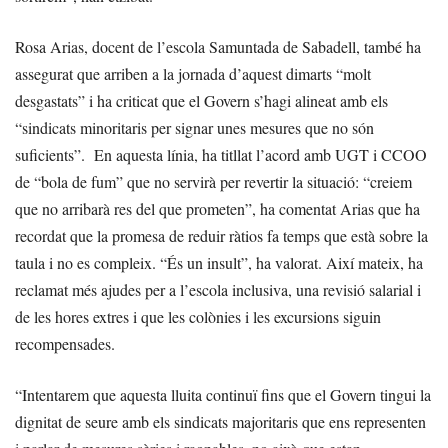
Rosa Arias, docent de l’escola Samuntada de Sabadell, també ha
assegurat que arriben a la jornada d’aquest dimarts “molt
desgastats” i ha criticat que el Govern s’hagi alineat amb els
“sindicats minoritaris per signar unes mesures que no són
suficients”. En aquesta línia, ha titllat l’acord amb UGT i CCOO
de “bola de fum” que no servirà per revertir la situació: “creiem
que no arribarà res del que prometen”, ha comentat Arias que ha
recordat que la promesa de reduir ràtios fa temps que està sobre la
taula i no es compleix. “És un insult”, ha valorat. Així mateix, ha
reclamat més ajudes per a l’escola inclusiva, una revisió salarial i
de les hores extres i que les colònies i les excursions siguin
recompensades.
“Intentarem que aquesta lluita continuï fins que el Govern tingui la
dignitat de seure amb els sindicats majoritaris que ens representen