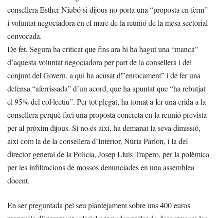
consellera Esther Niubó si dijous no porta una “proposta en ferm”
i voluntat negociadora en el marc de la reunió de la mesa sectorial
convocada.
De fet, Segura ha criticat que fins ara hi ha hagut una “manca”
d’aquesta voluntat negociadora per part de la consellera i del
conjunt del Govern, a qui ha acusat d'”enrocament” i de fer una
defensa “aferrissada” d’un acord, que ha apuntat que “ha rebutjat
el 95% del col·lectiu”. Per tot plegat, ha tornat a fer una crida a la
consellera perquè faci una proposta concreta en la reunió prevista
per al pròxim dijous. Si no és així, ha demanat la seva dimissió,
així com la de la consellera d’Interior, Núria Parlon, i la del
director general de la Policia, Josep Lluís Trapero, per la polèmica
per les infiltracions de mossos denunciades en una assemblea
docent.
En ser preguntada pel seu plantejament sobre uns 400 euros