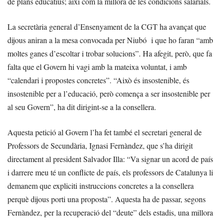
de plans educatius; així com la millora de les condicions salarials.
La secretària general d’Ensenyament de la CGT ha avançat que
dijous aniran a la mesa convocada per Niubó i que ho faran “amb
moltes ganes d’escoltar i trobar solucions”. Ha afegit, però, que fa
falta que el Govern hi vagi amb la mateixa voluntat, i amb
“calendari i propostes concretes”. “Això és insostenible, és
insostenible per a l’educació, però comença a ser insostenible per
al seu Govern”, ha dit dirigint-se a la consellera.
Aquesta petició al Govern l’ha fet també el secretari general de
Professors de Secundària, Ignasi Fernàndez, que s’ha dirigit
directament al president Salvador Illa: “Va signar un acord de país
i darrere meu té un conflicte de país, els professors de Catalunya li
demanem que expliciti instruccions concretes a la consellera
perquè dijous porti una proposta”. Aquesta ha de passar, segons
Fernàndez, per la recuperació del “deute” dels estadis, una millora