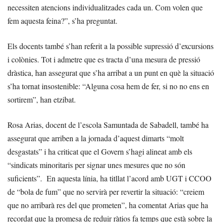
necessiten atencions individualitzades cada un. Com volen que
fem aquesta feina?”, s’ha preguntat.
Els docents també s’han referit a la possible supressió d’excursions
i colònies. Tot i admetre que es tracta d’una mesura de pressió
dràstica, han assegurat que s’ha arribat a un punt en què la situació
s’ha tornat insostenible: “Alguna cosa hem de fer, si no no ens en
sortirem”, han etzibat.
Rosa Arias, docent de l’escola Samuntada de Sabadell, també ha
assegurat que arriben a la jornada d’aquest dimarts “molt
desgastats” i ha criticat que el Govern s’hagi alineat amb els
“sindicats minoritaris per signar unes mesures que no són
suficients”. En aquesta línia, ha titllat l’acord amb UGT i CCOO
de “bola de fum” que no servirà per revertir la situació: “creiem
que no arribarà res del que prometen”, ha comentat Arias que ha
recordat que la promesa de reduir ràtios fa temps que està sobre la