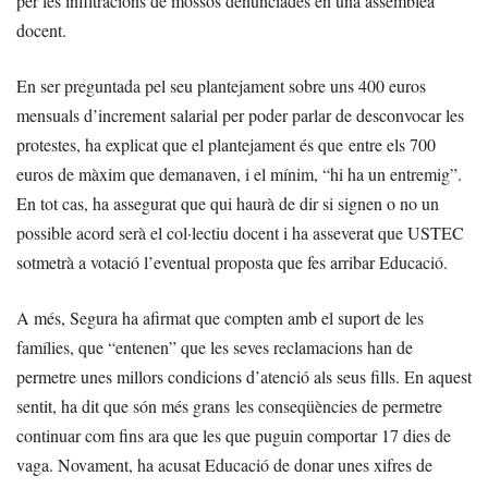
per les infiltracions de mossos denunciades en una assemblea
docent.
En ser preguntada pel seu plantejament sobre uns 400 euros
mensuals d’increment salarial per poder parlar de desconvocar les
protestes, ha explicat que el plantejament és que entre els 700
euros de màxim que demanaven, i el mínim, “hi ha un entremig”.
En tot cas, ha assegurat que qui haurà de dir si signen o no un
possible acord serà el col·lectiu docent i ha asseverat que USTEC
sotmetrà a votació l’eventual proposta que fes arribar Educació.
A més, Segura ha afirmat que compten amb el suport de les
famílies, que “entenen” que les seves reclamacions han de
permetre unes millors condicions d’atenció als seus fills. En aquest
sentit, ha dit que són més grans les conseqüències de permetre
continuar com fins ara que les que puguin comportar 17 dies de
vaga. Novament, ha acusat Educació de donar unes xifres de