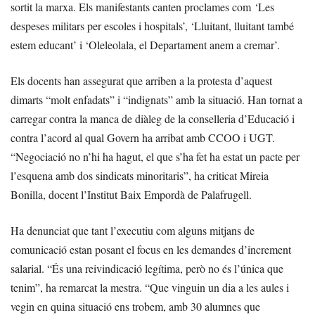
sortit la marxa. Els manifestants canten proclames com ‘Les
despeses militars per escoles i hospitals’, ‘Lluitant, lluitant també
estem educant’ i ‘Oleleolala, el Departament anem a cremar’.
Els docents han assegurat que arriben a la protesta d’aquest
dimarts “molt enfadats” i “indignats” amb la situació. Han tornat a
carregar contra la manca de diàleg de la conselleria d’Educació i
contra l’acord al qual Govern ha arribat amb CCOO i UGT.
“Negociació no n’hi ha hagut, el que s’ha fet ha estat un pacte per
l’esquena amb dos sindicats minoritaris”, ha criticat Mireia
Bonilla, docent l’Institut Baix Empordà de Palafrugell.
Ha denunciat que tant l’executiu com alguns mitjans de
comunicació estan posant el focus en les demandes d’increment
salarial. “És una reivindicació legítima, però no és l’única que
tenim”, ha remarcat la mestra. “Que vinguin un dia a les aules i
vegin en quina situació ens trobem, amb 30 alumnes que