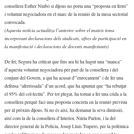
consellera Esther Niubó si dijous no porta una “proposta en ferm”
i voluntat negociadora en el marc de la reunió de la mesa sectorial
convocada.
(Aquesta notícia actualitza l’anterior sobre el mateix tema
incorporant declaracions dels sindicats, xifres de participació en
la manifestació i declaracions de docents manifestants)
De fet, Segura ha criticat que fins ara hi ha hagut una “manca”
d’aquesta voluntat negociadora per part de la consellera i del
conjunt del Govern, a qui ha acusat d'”enrocament” i de fer una
defensa “aferrissada” d’un acord, que ha apuntat que “ha rebutjat
el 95% del col·lectiu”. Per tot plegat, ha tornat a fer una crida a la
consellera perquè faci una proposta concreta en la reunió prevista
per al pròxim dijous. Si no és així, ha demanat la seva dimissió,
així com la de la consellera d’Interior, Núria Parlon, i la del
director general de la Policia, Josep Lluís Trapero, per la polèmica