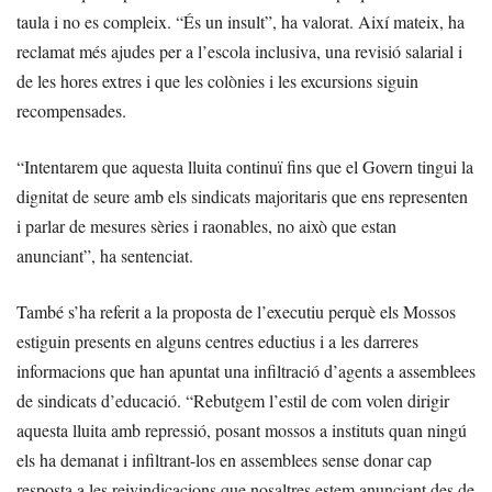
taula i no es compleix. “És un insult”, ha valorat. Així mateix, ha
reclamat més ajudes per a l’escola inclusiva, una revisió salarial i
de les hores extres i que les colònies i les excursions siguin
recompensades.
“Intentarem que aquesta lluita continuï fins que el Govern tingui la
dignitat de seure amb els sindicats majoritaris que ens representen
i parlar de mesures sèries i raonables, no això que estan
anunciant”, ha sentenciat.
També s’ha referit a la proposta de l’executiu perquè els Mossos
estiguin presents en alguns centres eductius i a les darreres
informacions que han apuntat una infiltració d’agents a assemblees
de sindicats d’educació. “Rebutgem l’estil de com volen dirigir
aquesta lluita amb repressió, posant mossos a instituts quan ningú
els ha demanat i infiltrant-los en assemblees sense donar cap
resposta a les reivindicacions que nosaltres estem anunciant des de