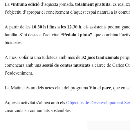
vintiuna edició
totalment gratuïta
La
d’aquesta jornada,
, es realit
l’objectiu d’apropar el coneixement d’aquest espai natural a la comuni
10.30 h i fins a les 12.30 h
A partir de les
, els assistents podran gau
“Pedala i pinta”
família. S’hi destaca l’activitat
, que combina l’activ
bicicletes.
32 jocs tradicionals
A més, s’oferirà una ludoteca amb més de
perqu
sessió de contes musicats
començarà amb una
a càrrec de Carles Cu
l’esdeveniment.
Viu el parc
La Matinal és un dels actes clau del programa
, que en a
Aquesta activitat s’alinea amb els
Objectius de Desenvolupament Sos
crear ciutats i comunitats sostenibles.