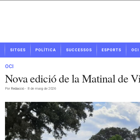
N
SITGES
POLÍTICA
SUCCESSOS
ESPORTS
OCI
o
t
í
OCI
c
Nova edició de la Matinal de Vi
i
e
Por
Redacció
-
8 de maig de 2026
s
d
e
S
i
t
g
e