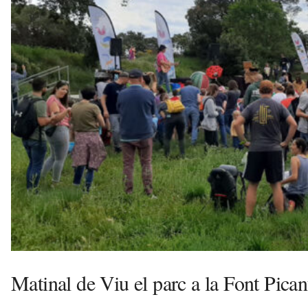
s
a
v
u
i
Matinal de Viu el parc a la Font Pica