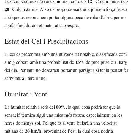
12 °C
Les temperatures d’avui es mouran entre els
de mínima i els
20 °C
de màxima. Això us proporcionarà una jornada força fresca,
així que us recomanem portar alguna peça de roba d’abric per no
agafar fred durant el matí i al capvespre.
Estat del Cel i Precipitacions
El cel es presentarà amb una nuvolositat notable, classificada com
15%
a mig cobert, amb una probabilitat de
de precipitació al llarg
del dia. Per tant, no descarteu portar un paraigua si teniu pensat fer
activitats a l’aire lliure.
Humitat i Vent
80%
La humitat relativa serà del
, la qual cosa podrà fer que la
sensació tèrmica sigui una mica més fresca, especialment en les
hores de menys sol. Pel que fa al vent, bufarà a una velocitat
20 km/h
mitjana de
, provenint de l’est, la qual cosa podria