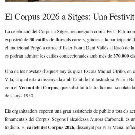
El Corpus 2026 a Sitges: Una Festivit
La celebració del Corpus a Sitges, reconeguda com a Festa Patrimoni
30 catifes de flors
exposició de
als carrers, gràcies a la participació
el tradicional Pregó a càrrec d’Ester Font i Dani Vallès al Racó de 
370.000 cla
es podran admirar les catifes confeccionades amb més de
Una de les novetats d’aquest any és que l’Escola Miquel Utrillo, en el
Vila, la qual estarà dissenyada amb l’ajut de l’il·lustradora Pilarín Bay
Vermut del Corpus
com el
, que substituirà la tradicional xocolatad
dels anys 1950.
Els organitzadors esperen una gran assistència de públic a tots els act
fonamentals del Corpus. Segons l’alcaldessa Aurora Carbonell, és una
cartell del Corpus 2026
tradició. El
, dissenyat per Pilar Mena, refle