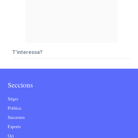
T’interessa?
Seccions
Sitges
Política
Successos
Esports
Oci