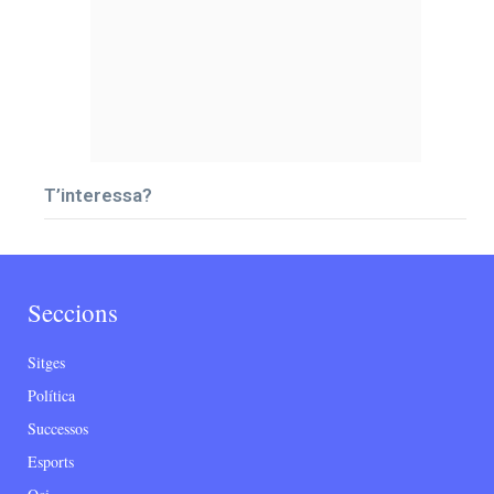
T’interessa?
Seccions
Sitges
Política
Successos
Esports