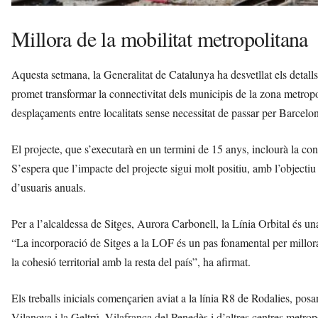
Millora de la mobilitat metropolitana
Aquesta setmana, la Generalitat de Catalunya ha desvetllat els detall
promet transformar la connectivitat dels municipis de la zona metropoli
desplaçaments entre localitats sense necessitat de passar per Barcelona
El projecte, que s’executarà en un termini de 15 anys, inclourà la con
S’espera que l’impacte del projecte sigui molt positiu, amb l’objectiu
d’usuaris anuals.
Per a l’alcaldessa de Sitges, Aurora Carbonell, la Línia Orbital és una
“La incorporació de Sitges a la LOF és un pas fonamental per millorar
la cohesió territorial amb la resta del país”, ha afirmat.
Els treballs inicials començarien aviat a la línia R8 de Rodalies, pos
Vilanova i la Geltrú, Vilafranca del Penedès i d’altres centres metro