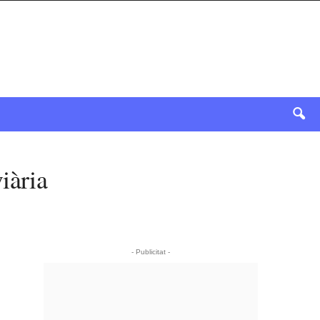
iària
- Publicitat -