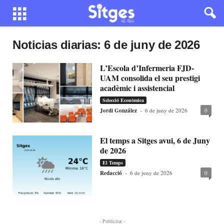
Noticias diarias: 6 de juny de 2026
L’Escola d’Infermeria FJD-
UAM consolida el seu prestigi
acadèmic i assistencial
Selecció Econòmica
Jordi González
-
6 de juny de 2026
0
El temps a Sitges avui, 6 de Juny
de 2026
El Temps
Redacció
-
6 de juny de 2026
0
- Publicitat -