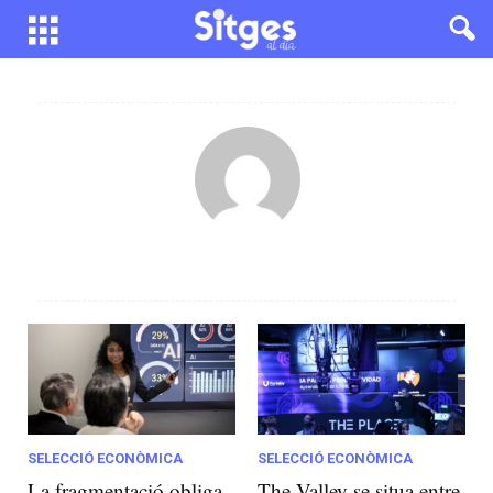
SELECCIÓ ECONÒMICA
SELECCIÓ ECONÒMICA
La fragmentació obliga
The Valley se situa entre