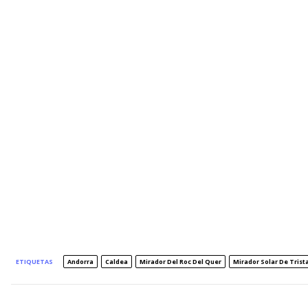
ETIQUETAS
Andorra
Caldea
Mirador Del Roc Del Quer
Mirador Solar De Trist