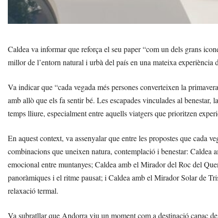
Caldea va informar que reforça el seu paper “com un dels grans icon
millor de l’entorn natural i urbà del país en una mateixa experiència 
Va indicar que “cada vegada més persones converteixen la primavera e
amb allò que els fa sentir bé. Les escapades vinculades al benestar, 
temps lliure, especialment entre aquells viatgers que prioritzen exp
En aquest context, va assenyalar que entre les propostes que cada 
combinacions que uneixen natura, contemplació i benestar: Caldea am
emocional entre muntanyes; Caldea amb el Mirador del Roc del Quer, 
panoràmiques i el ritme pausat; i Caldea amb el Mirador Solar de Tri
relaxació termal.
Va subratllar que Andorra viu un moment com a destinació capaç de c