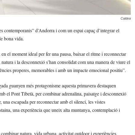
Caldea
es contemporanis” d’Andorra i com un espai capaç d’integrar el
de bona vida.
n el moment ideal per fer una pausa, baixar el ritme i reconnectar
la natura i la desconnexió s’han consolidat com una manera de viure el
eriències properes, memorables i amb un impacte emocional positiu”.
vegada guanyen més protagonisme aquesta primavera destaquen
b el Pont Tibetà, per combinar adrenalina, paisatge i desconnexió
una escapada per reconnectar amb el silenci, les vistes
staina, una experiència que uneix alta muntanya, contemplació i
ombinar natura, vida urbana, activitat outdoor i experiències