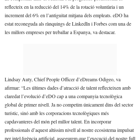
reflecteix en la reducció del 14% de la rotació voluntària i un
increment del 6% en l’antiguitat mitjana dels empleats. eDO ha
estat reconeguda als rànquings de LinkedIn i Forbes com una de
les millors empreses per treballar a Espanya, va destacar.
Lindsay Auty, Chief People Officer d’eDreams Odigeo, va
afirmar: “Les últimes dades d’atracció de talent reflecteixen amb
claredat l’evolució d’eDO cap a una companyia tecnològica
global de primer nivell. Ja no competim únicament dins del sector
turístic, sinó amb les corporacions tecnològiques més
capdavanteres del món pel millor talent. En incorporar
professionals d’aquest altíssim nivell al nostre ecosistema impulsat
per intel·ligència artificial, assegurem que l’execució del nostre full