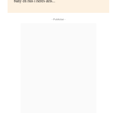
bany en rius i rieres dels...
- Publicitat -