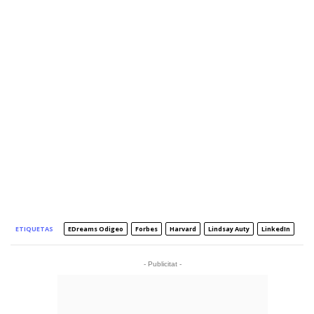
ETIQUETAS
EDreams Odigeo
Forbes
Harvard
Lindsay Auty
LinkedIn
- Publicitat -