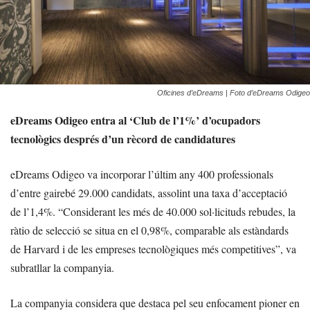
Oficines d’eDreams | Foto d’eDreams Odigeo
eDreams Odigeo entra al ‘Club de l’1%’ d’ocupadors
tecnològics després d’un rècord de candidatures
eDreams Odigeo va incorporar l’últim any 400 professionals
d’entre gairebé 29.000 candidats, assolint una taxa d’acceptació
de l’1,4%. “Considerant les més de 40.000 sol·licituds rebudes, la
ràtio de selecció se situa en el 0,98%, comparable als estàndards
de Harvard i de les empreses tecnològiques més competitives”, va
subratllar la companyia.
La companyia considera que destaca pel seu enfocament pioner en