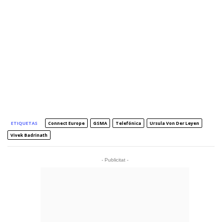
ETIQUETAS
Connect Europe
GSMA
Telefónica
Ursula Von Der Leyen
Vivek Badrinath
- Publicitat -