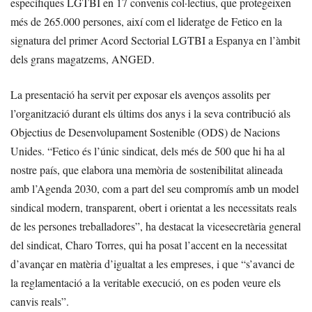
específiques LGTBI en 17 convenis col·lectius, que protegeixen
més de 265.000 persones, així com el lideratge de Fetico en la
signatura del primer Acord Sectorial LGTBI a Espanya en l’àmbit
dels grans magatzems, ANGED.
La presentació ha servit per exposar els avenços assolits per
l’organització durant els últims dos anys i la seva contribució als
Objectius de Desenvolupament Sostenible (ODS) de Nacions
Unides. “Fetico és l’únic sindicat, dels més de 500 que hi ha al
nostre país, que elabora una memòria de sostenibilitat alineada
amb l’Agenda 2030, com a part del seu compromís amb un model
sindical modern, transparent, obert i orientat a les necessitats reals
de les persones treballadores”, ha destacat la vicesecretària general
del sindicat, Charo Torres, qui ha posat l’accent en la necessitat
d’avançar en matèria d’igualtat a les empreses, i que “s’avanci de
la reglamentació a la veritable execució, on es poden veure els
canvis reals”.