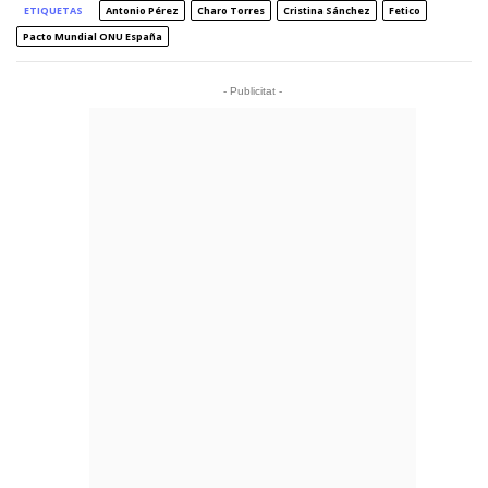
ETIQUETAS
Antonio Pérez
Charo Torres
Cristina Sánchez
Fetico
Pacto Mundial ONU España
- Publicitat -