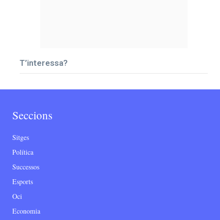
T’interessa?
Seccions
Sitges
Política
Successos
Esports
Oci
Economia