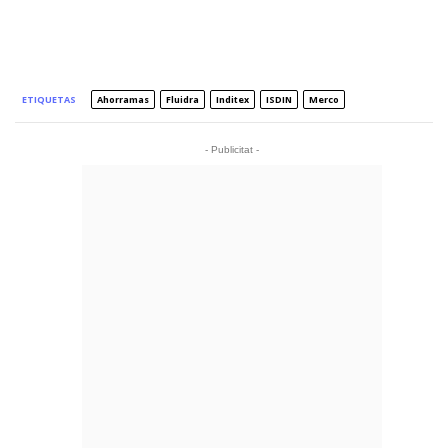
ETIQUETAS
Ahorramas
Fluidra
Inditex
ISDIN
Merco
- Publicitat -