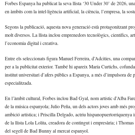
Forbes Espanya ha publicat la seva llista ‘30 Under 30’ de 2026, un
en àmbits com la intel·ligència artificial, la ciència, l’empresa, la sost
Segons la publicació, aquesta nova generació està protagonitzant proj
molt diversos. La llista inclou emprenedors tecnològics, científics, art
l’economia digital i creativa.
Entre els seleccionats figura Manuel Ferreira, d’Adcities, una comp
per a la publicitat exterior. També hi apareix María Curtichs, cofund
institut universitari d’afers públics a Espanya, a més d’impulsora de pro
especialitzada.
En l’àmbit cultural, Forbes inclou Bad Gyal, nom artístic d’Alba Farel
de la música espanyola; Julio Peña, un dels actors joves amb més proje
ambició artística; i Priscilla Delgado, actriu hispanopuertorriqueny
de la llista Lola Lolita, creadora de contingut i empresària; i Thoma
del segell de Bad Bunny al mercat espanyol.