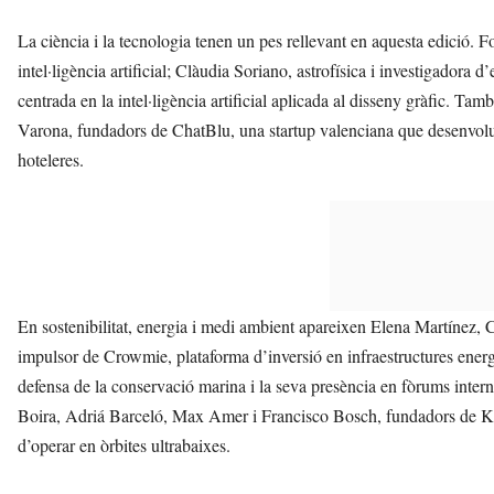
La ciència i la tecnologia tenen un pes rellevant en aquesta edició. 
intel·ligència artificial; Clàudia Soriano, astrofísica i investigador
centrada en la intel·ligència artificial aplicada al disseny gràfic. 
Varona, fundadors de ChatBlu, una startup valenciana que desenvolupa
hoteleres.
En sostenibilitat, energia i medi ambient apareixen Elena Martíne
impulsor de Crowmie, plataforma d’inversió en infraestructures energ
defensa de la conservació marina i la seva presència en fòrums inter
Boira, Adriá Barceló, Max Amer i Francisco Bosch, fundadors de Krei
d’operar en òrbites ultrabaixes.