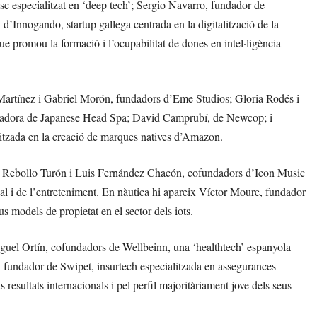
isc especialitzat en ‘deep tech’; Sergio Navarro, fundador de
’Innogando, startup gallega centrada en la digitalització de la
e promou la formació i l’ocupabilitat de dones en intel·ligència
artínez i Gabriel Morón, fundadors d’Eme Studios; Gloria Rodés i
dadora de Japanese Head Spa; David Camprubí, de Newcop; i
itzada en la creació de marques natives d’Amazon.
Pau Rebollo Turón i Luis Fernández Chacón, cofundadors d’Icon Music
al i de l’entreteniment. En nàutica hi apareix Víctor Moure, fundador
models de propietat en el sector dels iots.
 Miguel Ortín, cofundadors de Wellbeinn, una ‘healthtech’ espanyola
, fundador de Swipet, insurtech especialitzada en assegurances
resultats internacionals i pel perfil majoritàriament jove dels seus