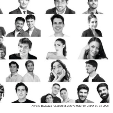
Forbes Espanya ha publicat la seva llista ‘30 Under 30’ de 2026.