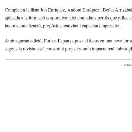
Completen la llista Jon Enríquez, Andoni Enríquez i Beñat Arrizabalag
aplicada a la formació corporativa; així com altres perfils que reflec
internacionalització, propòsit, creativitat i capacitat empresarial.
Amb aquesta edició, Forbes Espanya posa el focus en una nova fornada
segons la revista, està construint projectes amb impacte real i abast 
- Et Re