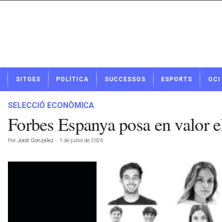
N
SITGES
POLÍTICA
SUCCESSOS
ESPORTS
OCI
o
t
í
SELECCIÓ ECONÒMICA
c
Forbes Espanya posa en valor els
i
e
Por
Jordi González
-
1 de juliol de 2026
s
d
e
S
i
t
g
e