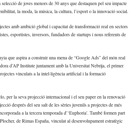
a selecció de joves menors de 30 anys que destaquen pel seu impacte
enibilitat, la moda, la música, la cultura, l’esport o la innovació social.
ectes amb ambició global i capacitat de transformació real en sectors
istes, esportistes, inversors, fundadors de startups i nous referents de
anyia que aspira a construir una mena de “Google Ads” del món real
adora d’AP Institute juntament amb la Universitat Nebrija, el primer
jectes vinculats a la intel·ligència artificial i la formació
o, per la seva projecció internacional i el seu paper en la renovació
cció després del seu salt de les sèries juvenils a projectes de més
a incorporada a la tercera temporada d’‘Euphoria’. També formen part
s Plocher, de Rimas España, vinculat al desenvolupament estratègic