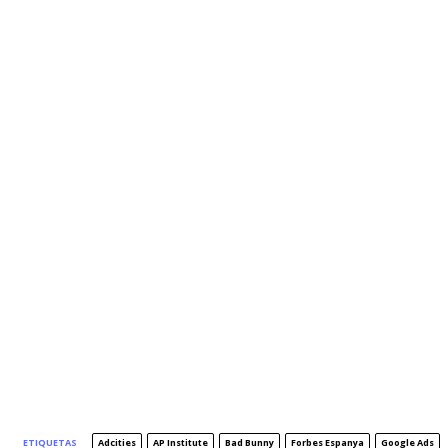
ETIQUETAS
Adcities
AP Institute
Bad Bunny
Forbes Espanya
Google Ads