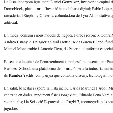
La llista incorpora igualment Daniel Gonzálvez, inversor de capital r
Domoblock, plataforma d’inversió immobiliària digital; Pablo López, d
ramaderia; i Stephany Oliveros, cofundadora de Lyra AI, iniciativa qu
artificial.
En moda, consum i nous models de negoci, Forbes reconeix Conra M
Andrea Estany, d’Enlagloria Salad House; Aida García Bueno, fun
Manuel Monterrubio i Antonio Faya, de Pacerin, plataforma especial
El sector educatiu i de l’entreteniment també està representat per 
Business School, una plataforma de formació per a la indústria music
de Kumbra Yachts, companyia que combina disseny, tecnologia i nous 
En salut, benestar i esport, la llista inclou Carlos Martínez Pardo i
centrada en dades, rendiment físic i longevitat; Eduardo Pena Varela
veterinàries; i la Selecció Espanyola de Rugbi 7, reconeguda pels seus 
jugadors.