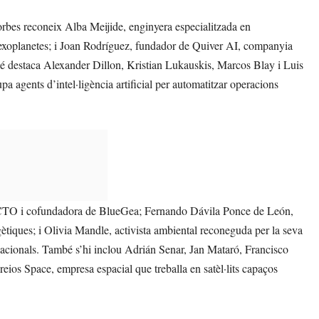
Forbes reconeix Alba Meijide, enginyera especialitzada en
a d’exoplanetes; i Joan Rodríguez, fundador de Quiver AI, companyia
També destaca Alexander Dillon, Kristian Lukauskis, Marcos Blay i Luis
 agents d’intel·ligència artificial per automatitzar operacions
z, CTO i cofundadora de BlueGea; Fernando Dávila Ponce de León,
ètiques; i Olivia Mandle, activista ambiental reconeguda per la seva
nacionals. També s’hi inclou Adrián Senar, Jan Mataró, Francisco
os Space, empresa espacial que treballa en satèl·lits capaços