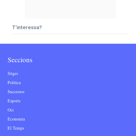
T’interessa?
Seccions
Sitges
Política
Successos
Esports
Oci
Economia
El Temps