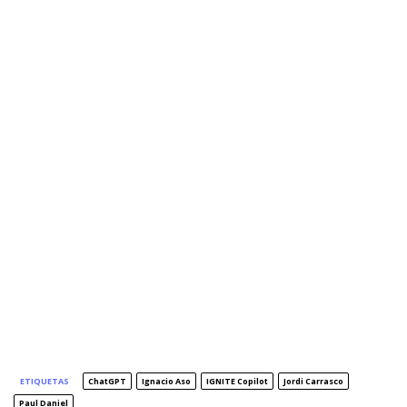
ETIQUETAS
ChatGPT
Ignacio Aso
IGNITE Copilot
Jordi Carrasco
Paul Daniel