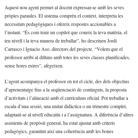
Aquest nou agent permet al docent expressar-se amb les seves
pròpies paraules. El sistema comprèn el context, interpreta les
necessitats pedagògiques i ofereix respostes accionables a
l’instant. “És com tenir un copilot que coneix la teva matèria, el
teu nivell i la teva manera de treballar”, ho descriuen Jordi
Carrasco i Ignacio Aso, directors del projecte. “Volem que el
professor arribi al dilluns amb totes les seves classes planificades,
sense hores extres”, afegeixen.
L’agent acompanya el professor en tot el cicle, des dels objectius
d’aprenentatge fins a la seqüenciació de continguts, la proposta
d’activitats i l’alineació amb el currículum oficial. Pot treballar a
escala d’una sessió, una unitat didàctica o un trimestre complet,
adaptant-se al nivell educatiu i a l’assignatura. A diferència d’altres
assistents de propòsit general, ha estat ajustat amb criteris
pedagògics, garantint així una coherència amb les bones