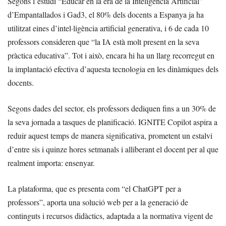
Segons l’estudi “Educar en la era de la Inteligencia Artificial”
d’Empantallados i Gad3, el 80% dels docents a Espanya ja ha
utilitzat eines d’intel·ligència artificial generativa, i 6 de cada 10
professors consideren que “la IA està molt present en la seva
pràctica educativa”. Tot i això, encara hi ha un llarg recorregut en
la implantació efectiva d’aquesta tecnologia en les dinàmiques dels
docents.
Segons dades del sector, els professors dediquen fins a un 30% de
la seva jornada a tasques de planificació. IGNITE Copilot aspira a
reduir aquest temps de manera significativa, prometent un estalvi
d’entre sis i quinze hores setmanals i alliberant el docent per al que
realment importa: ensenyar.
La plataforma, que es presenta com “el ChatGPT per a
professors”, aporta una solució web per a la generació de
continguts i recursos didàctics, adaptada a la normativa vigent de