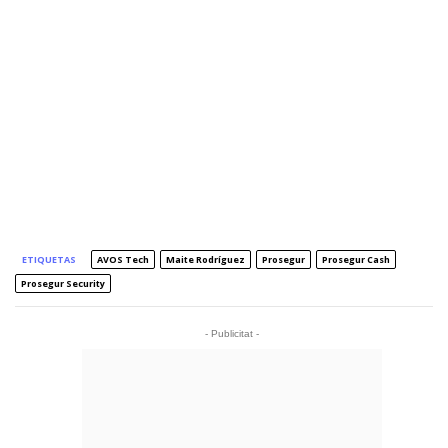
ETIQUETAS
AVOS Tech
Maite Rodríguez
Prosegur
Prosegur Cash
Prosegur Security
- Publicitat -