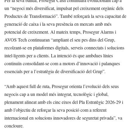
Per la seva banda, Prosegur Cash continuarà evolucionant cap a
un “negoci més diversificat, impulsat pel creixement orgànic dels
Productes de Transformació”. També reforçarà la seva capacitat de
generació de caixa i la seva presència en mercats amb més
potencial de creixement. Al mateix temps, Prosegur Alarms i
AVOS Tech continuaran “ampliant el seu pes dins del Grup,
recolzant-se en plataformes digitals, serveis connectats i solucions
intel·ligents per a clients. La intenció és que ambdues línies
continuïn consolidant-se com a motors d’innovació i palanques
essencials per a l’estratègia de diversificació del Grup”.
“Amb aquest full de ruta, Prosegur orienta l’evolució dels seus
negocis cap a un model més integrat, tecnològic i global,
plenament alineat amb els cinc eixos del Pla Estratègic 2026-29 i
amb l’objectiu de reforçar la seva posició com a referent
internacional en solucions innovadores de seguretat privada”, va
concloure.