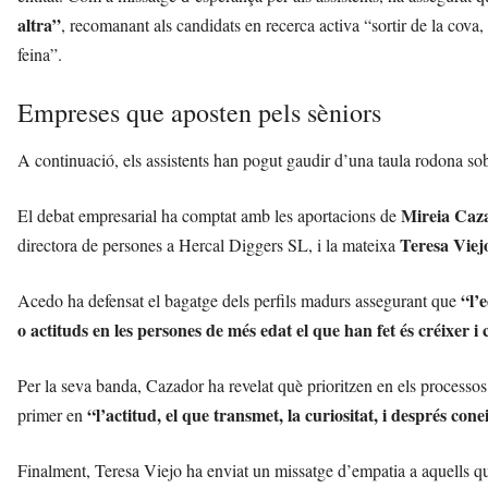
altra”
, recomanant als candidats en recerca activa “sortir de la cova,
feina”.
Empreses que aposten pels sèniors
A continuació, els assistents han pogut gaudir d’una taula rodona s
Mireia Caz
El debat empresarial ha comptat amb les aportacions de
Teresa Viej
directora de persones a Hercal Diggers SL, i la mateixa
“l’
Acedo ha defensat el bagatge dels perfils madurs assegurant que
o actituds en les persones de més edat el que han fet és créixer i 
Per la seva banda, Cazador ha revelat què prioritzen en els processos
“l’actitud, el que transmet, la curiositat, i després con
primer en
Finalment, Teresa Viejo ha enviat un missatge d’empatia a aquells que