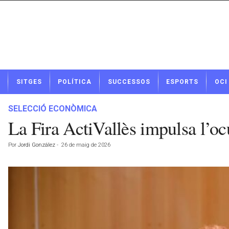
N
SITGES
POLÍTICA
SUCCESSOS
ESPORTS
OCI
o
t
í
SELECCIÓ ECONÒMICA
c
La Fira ActiVallès impulsa l’oc
i
e
Por
Jordi González
-
26 de maig de 2026
s
d
e
S
i
t
g
e