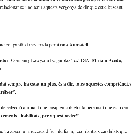
 relacionar-se i no tenir aquesta vergonya de dir que estic buscant
Anna Aumatell
obre ocupabilitat moderada per
.
ador
Miriam Acedo
, Company Lawyer a Folgarolas Textil SA,
,
o
.
edat sempre ha estat un plus, és a dir, totes aquestes competències
créixer”.
 de selecció afirmant que busquen sobretot la persona i que es fixen
eixements i habilitats, per aquest ordre”.
 travessen una recerca difícil de feina, recordant als candidats que