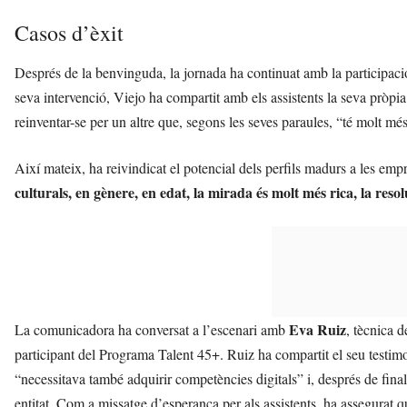
Casos d’èxit
Després de la benvinguda, la jornada ha continuat amb la participació
seva intervenció, Viejo ha compartit amb els assistents la seva pròpia
reinventar-se per un altre que, segons les seves paraules, “té molt m
Així mateix, ha reivindicat el potencial dels perfils madurs a les e
culturals, en gènere, en edat, la mirada és molt més rica, la res
Eva Ruiz
La comunicadora ha conversat a l’escenari amb
, tècnica 
participant del Programa Talent 45+. Ruiz ha compartit el seu testimo
“necessitava també adquirir competències digitals” i, després de final
entitat. Com a missatge d’esperança per als assistents, ha assegurat 