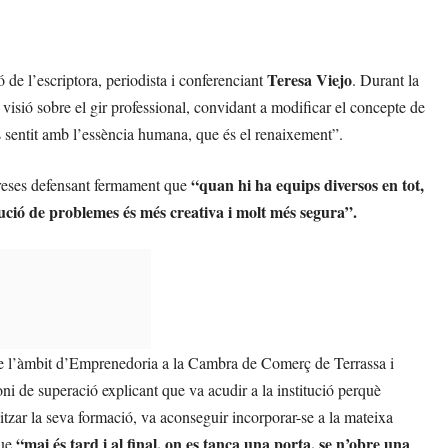
Teresa Viejo
 de l’escriptora, periodista i conferenciant
. Durant la
 visió sobre el gir professional, convidant a modificar el concepte de
és sentit amb l’essència humana, que és el renaixement”.
“quan hi ha equips diversos en tot,
mpreses defensant fermament que
olució de problemes és més creativa i molt més segura”.
de l’àmbit d’Emprenedoria a la Cambra de Comerç de Terrassa i
ni de superació explicant que va acudir a la institució perquè
itzar la seva formació, va aconseguir incorporar-se a la mateixa
“mai és tard i al final, on es tanca una porta, se n’obre una
que