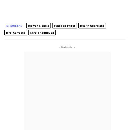
ETIQUETAS
Big Van Ciencia
Fundació Pfizer
Health Guardians
Jordi Carrasco
Sergio Rodríguez
- Publicitat -