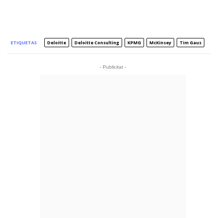
ETIQUETAS
Deloitte
Deloitte Consulting
KPMG
McKinsey
Tim Gaus
- Publicitat -