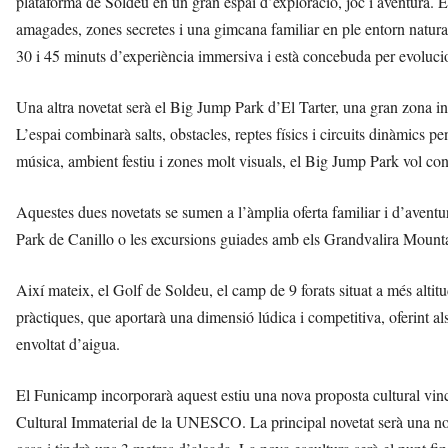
plataforma de Soldeu en un gran espai d’exploració, joc i aventura. El
amagades, zones secretes i una gimcana familiar en ple entorn natural 
30 i 45 minuts d’experiència immersiva i està concebuda per evolucion
Una altra novetat serà el Big Jump Park d’El Tarter, una gran zona i
L’espai combinarà salts, obstacles, reptes físics i circuits dinàmics 
música, ambient festiu i zones molt visuals, el Big Jump Park vol con
Aquestes dues novetats se sumen a l’àmplia oferta familiar i d’aven
Park de Canillo o les excursions guiades amb els Grandvalira Mountain
Així mateix, el Golf de Soldeu, el camp de 9 forats situat a més altit
pràctiques, que aportarà una dimensió lúdica i competitiva, oferint al
envoltat d’aigua.
El Funicamp incorporarà aquest estiu una nova proposta cultural vi
Cultural Immaterial de la UNESCO. La principal novetat serà una nova