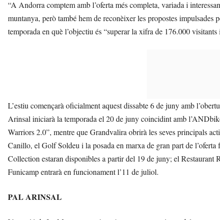
“A Andorra comptem amb l’oferta més completa, variada i interessant d
muntanya, però també hem de reconèixer les propostes impulsades pe
temporada en què l’objectiu és “superar la xifra de 176.000 visitants i
L’estiu començarà oficialment aquest dissabte 6 de juny amb l’obertu
Arinsal iniciarà la temporada el 20 de juny coincidint amb l’ANDbik
Warriors 2.0”, mentre que Grandvalira obrirà les seves principals ac
Canillo, el Golf Soldeu i la posada en marxa de gran part de l’oferta 
Collection estaran disponibles a partir del 19 de juny; el Restaurant 
Funicamp entrarà en funcionament l’11 de juliol.
PAL ARINSAL