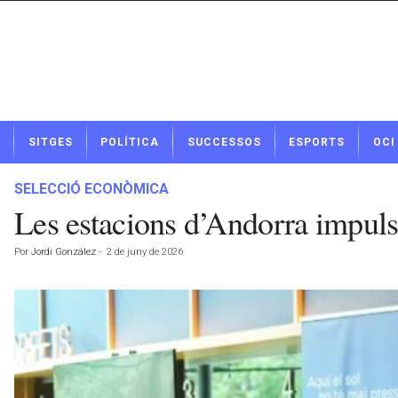
N
SITGES
POLÍTICA
SUCCESSOS
ESPORTS
OCI
o
t
í
SELECCIÓ ECONÒMICA
c
Les estacions d’Andorra impuls
i
e
Por
Jordi González
-
2 de juny de 2026
s
d
e
S
i
t
g
e