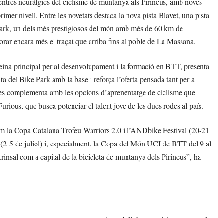
entres neuràlgics del ciclisme de muntanya als Pirineus, amb noves
imer nivell. Entre les novetats destaca la nova pista Blavet, una pista
 Park, un dels més prestigiosos del món amb més de 60 km de
orar encara més el traçat que arriba fins al poble de La Massana.
 eina principal per al desenvolupament i la formació en BTT, presenta
a del Bike Park amb la base i reforça l’oferta pensada tant per a
na es complementa amb les opcions d’aprenentatge de ciclisme que
Furious, que busca potenciar el talent jove de les dues rodes al país.
com la Copa Catalana Trofeu Warriors 2.0 i l’ANDbike Festival (20-21
(2-5 de juliol) i, especialment, la Copa del Món UCI de BTT del 9 al
rinsal com a capital de la bicicleta de muntanya dels Pirineus”, ha