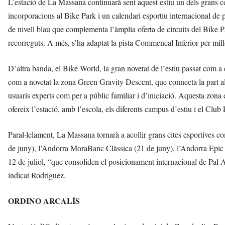
L’estació de La Massana continuarà sent aquest estiu un dels grans c
incorporacions al Bike Park i un calendari esportiu internacional de pr
de nivell blau que complementa l’àmplia oferta de circuits del Bike
recorreguts. A més, s’ha adaptat la pista Commencal Inferior per mill
D’altra banda, el Bike World, la gran novetat de l’estiu passat com a
com a novetat la zona Green Gravity Descent, que connecta la part alt
usuaris experts com per a públic familiar i d’iniciació. Aquesta zo
ofereix l’estació, amb l’escola, els diferents campus d’estiu i el Club 
Paral·lelament, La Massana tornarà a acollir grans cites esportives 
de juny), l’Andorra MoraBanc Clàssica (21 de juny), l’Andorra Epic 
12 de juliol, “que consoliden el posicionament internacional de Pal A
indicat Rodríguez.
ORDINO ARCALÍS