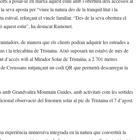
orts a posar-se en marxa aquest estiu amb l’obertura dels accessos al
 seva aposta per “viure la natura des de la tranquil·litat i la
 estival, reforçant el vincle familiar. “Des de la seva obertura el
ó aquest estiu”, ha destacat Ramonet.
emuntadors, de manera que els clients podran adquirir les entrades a
ans i la telecabina de Tristaina. Això suposarà un estalvi de més de
unt d’accés wifi al Mirador Solar de Tristaina, a 2.701 metres
adira de Creussans mitjançant un codi QR que permetrà descarregar la
es amb Grandvalira Mountain Guides, amb activitats com les sortides
radicional observació del fenomen solar al pic de Tristaina el 7 d’agost.
na experiència immersiva integrada en la natura que convertirà la