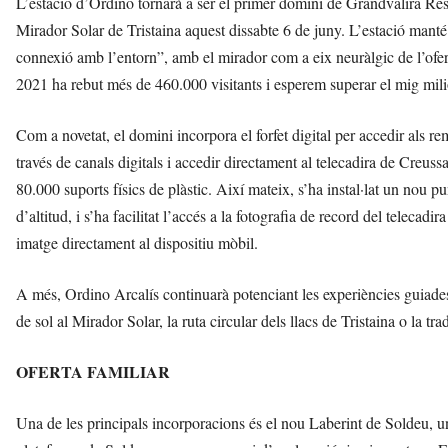
L’estació d’Ordino tornarà a ser el primer domini de Grandvalira Res
Mirador Solar de Tristaina aquest dissabte 6 de juny. L’estació manté la
connexió amb l’entorn”, amb el mirador com a eix neuràlgic de l’oferta
2021 ha rebut més de 460.000 visitants i esperem superar el mig mili
Com a novetat, el domini incorpora el forfet digital per accedir als r
través de canals digitals i accedir directament al telecadira de Creuss
80.000 suports físics de plàstic. Així mateix, s’ha instal·lat un nou p
d’altitud, i s’ha facilitat l’accés a la fotografia de record del telec
imatge directament al dispositiu mòbil.
A més, Ordino Arcalís continuarà potenciant les experiències guiad
de sol al Mirador Solar, la ruta circular dels llacs de Tristaina o la t
OFERTA FAMILIAR
Una de les principals incorporacions és el nou Laberint de Soldeu, u