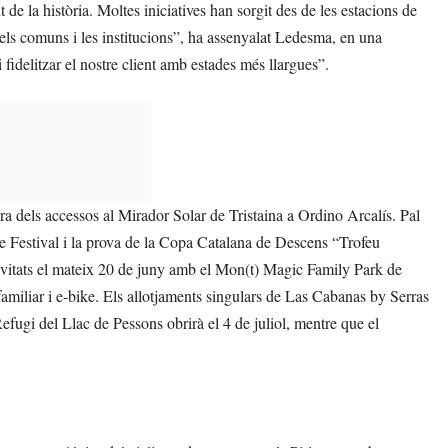
e la història. Moltes iniciatives han sorgit des de les estacions de
ls comuns i les institucions”, ha assenyalat Ledesma, en una
 fidelitzar el nostre client amb estades més llargues”.
ra dels accessos al Mirador Solar de Tristaina a Ordino Arcalís. Pal
e Festival i la prova de la Copa Catalana de Descens “Trofeu
tivitats el mateix 20 de juny amb el Mon(t) Magic Family Park de
familiar i e-bike. Els allotjaments singulars de Las Cabanas by Serras
Refugi del Llac de Pessons obrirà el 4 de juliol, mentre que el