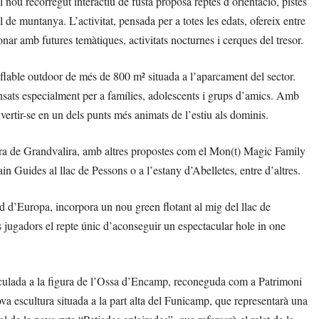
 nou recorregut interactiu de fusta proposa reptes d’orientació, pistes
de muntanya. L’activitat, pensada per a totes les edats, ofereix entre
ar amb futures temàtiques, activitats nocturnes i cerques del tresor.
nflable outdoor de més de 800 m² situada a l’aparcament del sector.
pensats especialment per a famílies, adolescents i grups d’amics. Amb
vertir-se en un dels punts més animats de l’estiu als dominis.
tura de Grandvalira, amb altres propostes com el Mon(t) Magic Family
 Guides al llac de Pessons o a l’estany d’Abelletes, entre d’altres.
ud d’Europa, incorpora un nou green flotant al mig del llac de
s jugadors el repte únic d’aconseguir un espectacular hole in one
nculada a la figura de l’Ossa d’Encamp, reconeguda com a Patrimoni
 escultura situada a la part alta del Funicamp, que representarà una