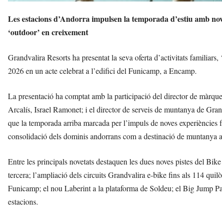
Les estacions d’Andorra impulsen la temporada d’estiu amb noves
‘outdoor’ en creixement
Grandvalira Resorts ha presentat la seva oferta d’activitats familiars
2026 en un acte celebrat a l’edifici del Funicamp, a Encamp.
La presentació ha comptat amb la participació del director de màrqu
Arcalís, Israel Ramonet; i el director de serveis de muntanya de Gra
que la temporada arriba marcada per l’impuls de noves experiències fami
consolidació dels dominis andorrans com a destinació de muntanya ac
Entre les principals novetats destaquen les dues noves pistes del Bi
tercera; l’ampliació dels circuits Grandvalira e-bike fins als 114 quil
Funicamp; el nou Laberint a la plataforma de Soldeu; el Big Jump Park 
estacions.