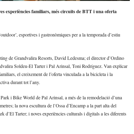
 experiències familiars, més circuits de BTT i una oferta
, ‘outdoor’, esportives i gastronòmiques per a la temporada d’estiu
eting de Grandvalira Resorts, David Ledesma; el director d’Ordino
ndvalira Soldeu-El Tarter i Pal Arinsal, Toni Rodríguez. Van explicar
liars, el creixement de l’oferta vinculada a la bicicleta i la
tiva durant tot l’any.
ke Park i Bike World de Pal Arinsal, a més de la remodelació d’una
òmetres; la nova escultura de l’Ossa d’Encamp a la part alta del
d’El Tarter; i noves experiències culturals i digitals a les diferents