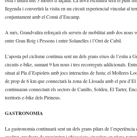
ossa i tindrà uns 3 metres d’alçada. La nova escultura serà el punt fina
llegenda i convertirà la visita en un circuit experiencial vinculat al te
conjuntament amb el Comú d’Encamp.
A més, Grandvalira reforçarà els serveis de mobilitat amb dos nous v
entre Grau Roig i Pessons i entre Solanelles i l’Orri de Cubil.
L’aposta pel ciclisme continua sent un dels grans eixos de l’estiu a 
circuits e-bike, sumant 9 km nous i tres recorreguts addicionals. Entr
situat al Pla d’Espiolets amb jocs interactius de fusta; el Molleres L
de prop de 6 km que connectarà la zona de Llosada amb el peu d’El Ta
continuaran connectant els sectors de Canillo, Soldeu, El Tarter, E
territoris e-bike dels Pirineus.
GASTRONOMIA
La gastronomia continuarà sent un dels grans pilars de l’experiència
qualitat, producte de proximitat i ubicacions singulars en plena natu