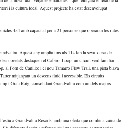
l de la nova ruta “Petjades enlairades”, que reforçarà el relat de la
rritori i la cultura local. Aquest projecte ha estat desenvolupat
ehicles 4×4 amb capacitat per a 21 persones que operaran les rutes
Grandvalira. Aquest any amplia fins als 114 km la seva xarxa de
e les novetats destaquen el Cabirol Loop, un circuit verd familiar
oop, al Forn de Canillo; i el nou Tamarro Flow Trail, una pista blava
rter mitjançant un descens fluid i accessible. Els circuits
ncamp i Grau Roig, consolidant Grandvalira com un dels majors
 d’estiu a Grandvalira Resorts, amb una oferta que combina cuina de
ra. Els diferents dominis reforcen així una proposta gastronòmica