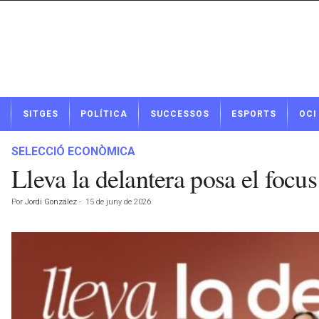
N
SITGES
POLÍTICA
SUCCESSOS
ESPORTS
OCI
o
t
í
SELECCIÓ ECONÒMICA
c
Lleva la delantera posa el focus 
i
e
Por
Jordi González
-
15 de juny de 2026
s
d
e
S
i
t
g
e