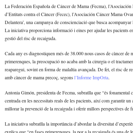
La Federación Española de Cáncer de Mama (Fecma), l’Asociación 
d’Entitats contra el Càncer (Fecec), l’Asociación Cáncer Mama Ovar
Delantera’, una campanya de conscienciació que busca acompanyar l
La iniciativa proporciona informació i eines per ajudar les pacients en
gestió del risc de recaiguda.
Cada any es diagnostiquen més de 38.000 nous casos de càncer de ma
primerenques, la preocupació no acaba amb la cirurgia o el tractament 
reaparegui, sovint en forma de malaltia avançada. De fet, el risc de 
amb càncer de mama precoç, segons
l’Informe ImpOrta
.
Antonia Gimón, presidenta de Fecma, subratlla que “és fonamental co
centrada en les necessitats reals de les pacients, així com garantir u
millorar la prevenció de la recaiguda i oferir millors perspectives de f
La iniciativa subratlla la importància d’abordar la diversitat d’exp
explica que “en fases primerenques, la por a la recaiguda és una de 