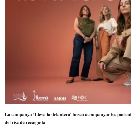
s
a
v
u
i
La campanya ‘Lleva la delantera’ busca acompanyar les pacients
del risc de recaiguda