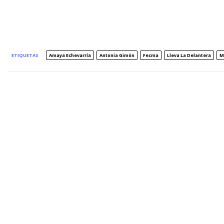
ETIQUETAS
Amaya Echevarría
Antonia Gimón
Fecma
Lleva La Delantera
M