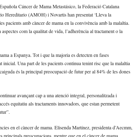
Española Cáncer de Mama Metastásico, la Federació Catalana
io Hereditario (AMOH) i Novartis han presentat ‘Lleva la
es pacients amb càncer de mama en la convivència amb la malaltia.
 aspectes com la qualitat de vida, l’adherència al tractament o la
ma a Espanya. Tot i que la majoria es detecten en fases
inicial. Una part de les pacients continua tenint risc que la malaltia
recaiguda és la principal preocupació de futur per al 84% de les dones
ntinuar avançant cap a una atenció integral, personalitzada i
n accés equitatiu als tractaments innovadors, que estan permetent
utur”.
eriències en el càncer de mama. Elisenda Martínez, presidenta d’Aecmm,
les principals preocupacions, mentre que en el càncer de mama