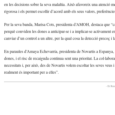
en les decisions sobre la seva malaltia. Això afavoreix una atenció m
rigorosa i els permet escollir d’acord amb els seus valors, preferèncie
Per la seva banda, Marisa Cots, presidenta d’AMOH, destaca que “c
perquè conviden les dones a anticipar-se i a implicar-se activament en
canviar d’un control a un altre, per la qual cosa la detecció precoç i 
En paraules d’Amaya Echevarría, presidenta de Novartis a Espanya, “
dones, i el risc de recaiguda continua sent una prioritat. La col·labor
necessitats i, per això, des de Novartis volem escoltar les seves veus
realment és important per a elles”.
- Et Re