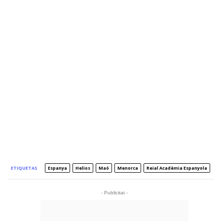
ETIQUETAS
Espanya
Helios
Maó
Menorca
Reial Acadèmia Espanyola
- Publicitat -