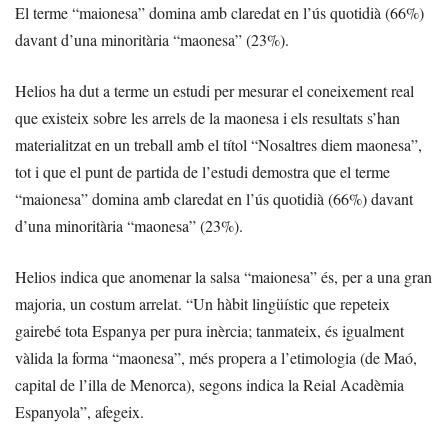
El terme “maionesa” domina amb claredat en l’ús quotidià (66%)
davant d’una minoritària “maonesa” (23%).
Helios ha dut a terme un estudi per mesurar el coneixement real
que existeix sobre les arrels de la maonesa i els resultats s’han
materialitzat en un treball amb el títol “Nosaltres diem maonesa”,
tot i que el punt de partida de l’estudi demostra que el terme
“maionesa” domina amb claredat en l’ús quotidià (66%) davant
d’una minoritària “maonesa” (23%).
Helios indica que anomenar la salsa “maionesa” és, per a una gran
majoria, un costum arrelat. “Un hàbit lingüístic que repeteix
gairebé tota Espanya per pura inèrcia; tanmateix, és igualment
vàlida la forma “maonesa”, més propera a l’etimologia (de Maó,
capital de l’illa de Menorca), segons indica la Reial Acadèmia
Espanyola”, afegeix.