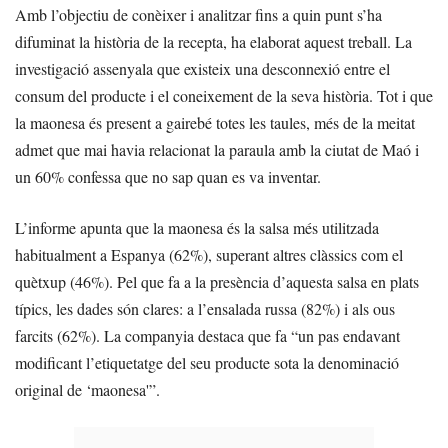
Amb l’objectiu de conèixer i analitzar fins a quin punt s’ha
difuminat la història de la recepta, ha elaborat aquest treball. La
investigació assenyala que existeix una desconnexió entre el
consum del producte i el coneixement de la seva història. Tot i que
la maonesa és present a gairebé totes les taules, més de la meitat
admet que mai havia relacionat la paraula amb la ciutat de Maó i
un 60% confessa que no sap quan es va inventar.
L’informe apunta que la maonesa és la salsa més utilitzada
habitualment a Espanya (62%), superant altres clàssics com el
quètxup (46%). Pel que fa a la presència d’aquesta salsa en plats
típics, les dades són clares: a l’ensalada russa (82%) i als ous
farcits (62%). La companyia destaca que fa “un pas endavant
modificant l’etiquetatge del seu producte sota la denominació
original de ‘maonesa'”.