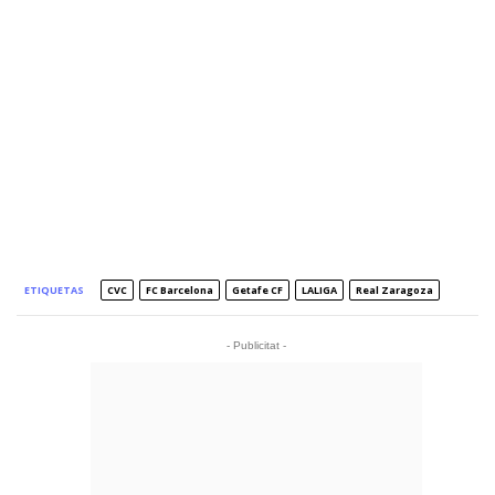
ETIQUETAS
CVC
FC Barcelona
Getafe CF
LALIGA
Real Zaragoza
- Publicitat -